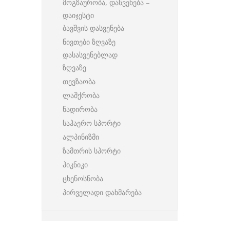
მოგზაურობა, დასვენება –
დაიჯესტი
ბავშვის დასვენება
ნივთები ზღვაზე
დასასვენებლად
ზღვაზე
თევზაობა
ლაშქრობა
ნადირობა
საჰაერო სპორტი
ალპინიზმი
ზამთრის სპორტი
პიკნიკი
ცხენოსნობა
პირველადი დახმარება