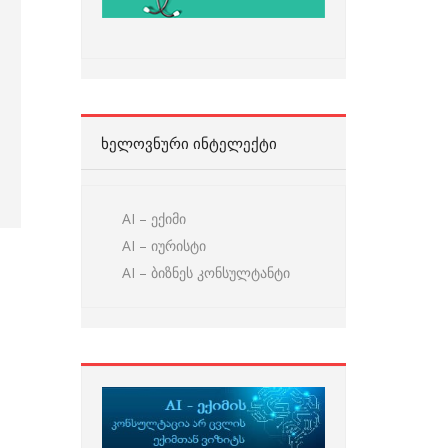
ᲮᲔᲚᲝᲕᲜᲣᲠᲘ ᲘᲜᲢᲔᲚᲔᲥᲢᲘ
AI – ექიმი
AI – იურისტი
AI – ბიზნეს კონსულტანტი