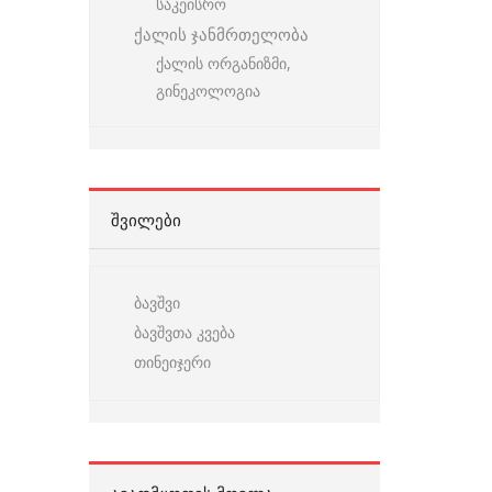
საკეისრო
ქალის ჯანმრთელობა
ქალის ორგანიზმი,
გინეკოლოგია
ᲨᲕᲘᲚᲔᲑᲘ
ბავშვი
ბავშვთა კვება
თინეიჯერი