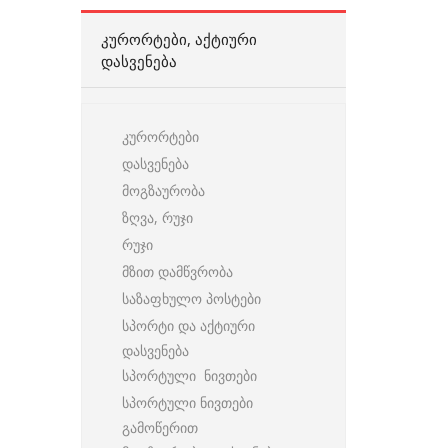
ᲙᲣᲠᲝᲠᲢᲔᲑᲘ, ᲐᲥᲢᲘᲣᲠᲘ
ᲓᲐᲡᲕᲔᲜᲔᲑᲐ
კურორტები
დასვენება
მოგზაურობა
ზღვა, რუჯი
რუჯი
მზით დამწვრობა
საზაფხულო პოსტები
სპორტი და აქტიური
დასვენება
სპორტული ნივთები
სპორტული ნივთები
გამოწერით