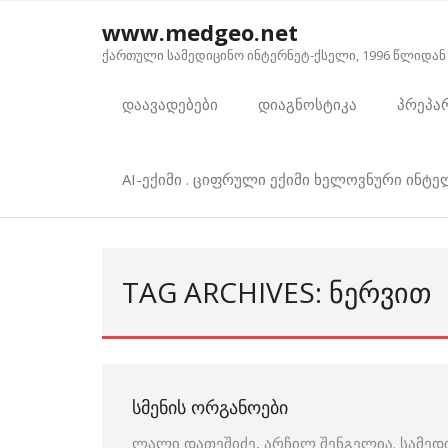
Skip
www.medgeo.net
to
ქართული სამედიცინო ინტერნეტ-ქსელი, 1996 წლიდან
content
დაავადებები
დიაგნოსტიკა
პრეპა
AI-ექიმი . ციფრული ექიმი ხელოვნური ინტ
TAG ARCHIVES: ᲜᲔᲠᲕᲘᲗ
ᲡᲛᲔᲜᲘᲡ ᲝᲠᲒᲐᲜᲝᲔᲑᲘ
ლალი დათეშიძე, არჩილ შენგელია. სამედ