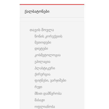
ᲥᲐᲚᲑᲐᲢᲝᲜᲔᲑᲘ
თავის მოვლა
წონის კორექვიის
მეთოდები
დიეტები
კოსმეტოლოგია
ეპილაცია
პლასტიკური
ქირურგია
ფიტნესი, ვარჯიშები
რუჯი
მზით დამწვრობა
მასაჟი
ოფლიანობა