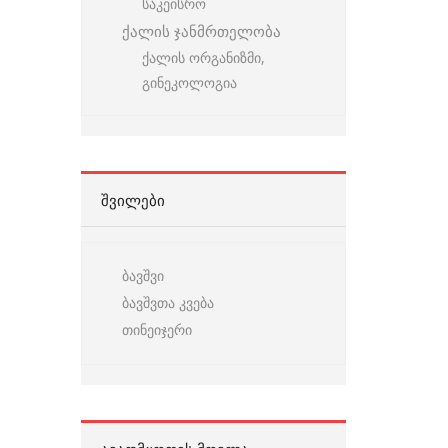
საკეისრო
ქალის ჯანმრთელობა
ქალის ორგანიზმი,
გინეკოლოგია
ᲨᲕᲘᲚᲔᲑᲘ
ბავშვი
ბავშვთა კვება
თინეიჯერი