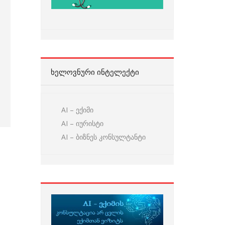
ᲮᲔᲚᲝᲕᲜᲣᲠᲘ ᲘᲜᲢᲔᲚᲔᲥᲢᲘ
AI – ექიმი
AI – იურისტი
AI – ბიზნეს კონსულტანტი