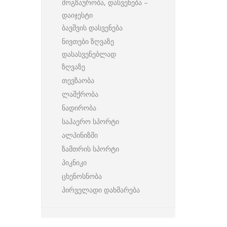
მოგზაურობა, დასვენება –
დაიჯესტი
ბავშვის დასვენება
ნივთები ზღვაზე
დასასვენებლად
ზღვაზე
თევზაობა
ლაშქრობა
ნადირობა
საჰაერო სპორტი
ალპინიზმი
ზამთრის სპორტი
პიკნიკი
ცხენოსნობა
პირველადი დახმარება