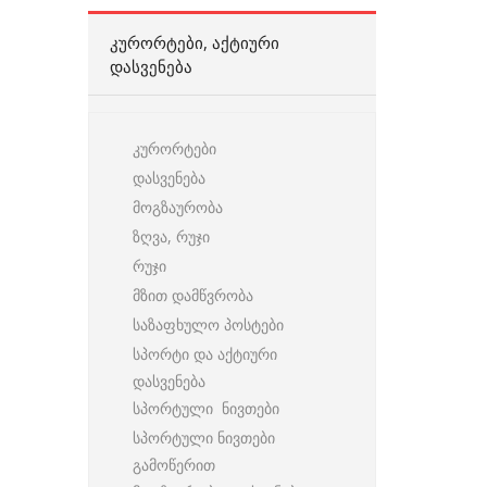
ᲙᲣᲠᲝᲠᲢᲔᲑᲘ, ᲐᲥᲢᲘᲣᲠᲘ
ᲓᲐᲡᲕᲔᲜᲔᲑᲐ
კურორტები
დასვენება
მოგზაურობა
ზღვა, რუჯი
რუჯი
მზით დამწვრობა
საზაფხულო პოსტები
სპორტი და აქტიური
დასვენება
სპორტული ნივთები
სპორტული ნივთები
გამოწერით