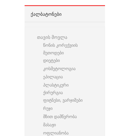
ᲥᲐᲚᲑᲐᲢᲝᲜᲔᲑᲘ
თავის მოვლა
წონის კორექვიის
მეთოდები
დიეტები
კოსმეტოლოგია
ეპილაცია
პლასტიკური
ქირურგია
ფიტნესი, ვარჯიშები
რუჯი
მზით დამწვრობა
მასაჟი
ოფლიანობა