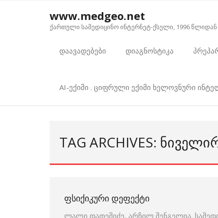
Skip
www.medgeo.net
to
ქართული სამედიცინო ინტერნეტ-ქსელი, 1996 წლიდან
content
დაავადებები
დიაგნოსტიკა
პრეპა
AI-ექიმი . ციფრული ექიმი ხელოვნური ინტ
TAG ARCHIVES: ᲜᲘᲕᲔᲚᲘ
ᲤᲡᲘᲥᲘᲙᲣᲠᲘ ᲓᲔᲤᲔᲥᲢᲘ
ლალი დათეშიძე, არჩილ შენგელია. სამედ