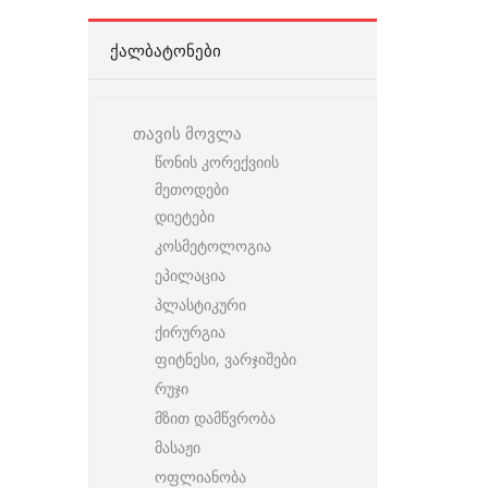
ᲥᲐᲚᲑᲐᲢᲝᲜᲔᲑᲘ
თავის მოვლა
წონის კორექვიის
მეთოდები
დიეტები
კოსმეტოლოგია
ეპილაცია
პლასტიკური
ქირურგია
ფიტნესი, ვარჯიშები
რუჯი
მზით დამწვრობა
მასაჟი
ოფლიანობა