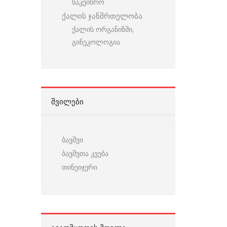
საკეისრო
ქალის ჯანმრთელობა
ქალის ორგანიზმი,
გინეკოლოგია
ᲨᲕᲘᲚᲔᲑᲘ
ბავშვი
ბავშვთა კვება
თინეიჯერი