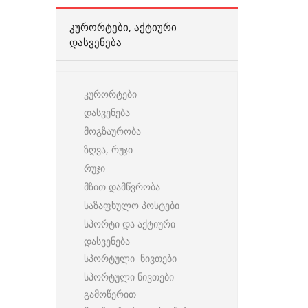
ᲙᲣᲠᲝᲠᲢᲔᲑᲘ, ᲐᲥᲢᲘᲣᲠᲘ
ᲓᲐᲡᲕᲔᲜᲔᲑᲐ
კურორტები
დასვენება
მოგზაურობა
ზღვა, რუჯი
რუჯი
მზით დამწვრობა
საზაფხულო პოსტები
სპორტი და აქტიური
დასვენება
სპორტული ნივთები
სპორტული ნივთები
გამოწერით