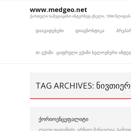
Skip
www.medgeo.net
to
ქართული სამედიცინო ინტერნეტ-ქსელი, 1996 წლიდან
content
დაავადებები
დიაგნოსტიკა
პრეპა
AI-ექიმი . ციფრული ექიმი ხელოვნური ინტ
TAG ARCHIVES: ᲜᲘᲕᲗᲘᲔᲠ
ᲥᲝᲠᲘᲝᲔᲜᲪᲔᲤᲐᲚᲘᲢᲘ
ლალი დათეშიძე, არჩილ შენგელია. სამედ