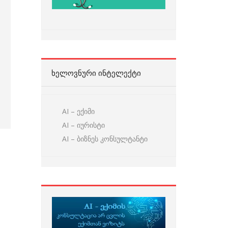
ᲮᲔᲚᲝᲕᲜᲣᲠᲘ ᲘᲜᲢᲔᲚᲔᲥᲢᲘ
AI – ექიმი
AI – იურისტი
AI – ბიზნეს კონსულტანტი