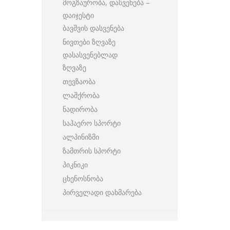
მოგზაურობა, დასვენება –
დაიჯესტი
ბავშვის დასვენება
ნივთები ზღვაზე
დასასვენებლად
ზღვაზე
თევზაობა
ლაშქრობა
ნადირობა
საჰაერო სპორტი
ალპინიზმი
ზამთრის სპორტი
პიკნიკი
ცხენოსნობა
პირველადი დახმარება