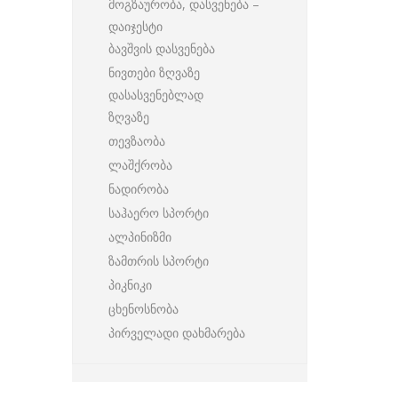
მოგზაურობა, დასვენება –
დაიჯესტი
ბავშვის დასვენება
ნივთები ზღვაზე
დასასვენებლად
ზღვაზე
თევზაობა
ლაშქრობა
ნადირობა
საჰაერო სპორტი
ალპინიზმი
ზამთრის სპორტი
პიკნიკი
ცხენოსნობა
პირველადი დახმარება