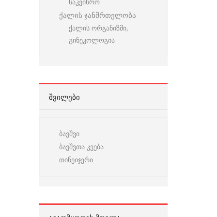
საკეისრო
ქალის ჯანმრთელობა
ქალის ორგანიზმი,
გინეკოლოგია
ᲨᲕᲘᲚᲔᲑᲘ
ბავშვი
ბავშვთა კვება
თინეიჯერი