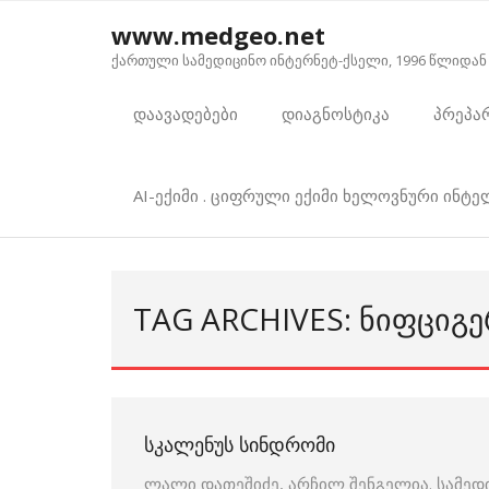
Skip
www.medgeo.net
to
ქართული სამედიცინო ინტერნეტ-ქსელი, 1996 წლიდან
content
დაავადებები
დიაგნოსტიკა
პრეპა
AI-ექიმი . ციფრული ექიმი ხელოვნური ინტ
TAG ARCHIVES: ᲜᲘᲤᲪᲘᲒ
ᲡᲙᲐᲚᲔᲜᲣᲡ ᲡᲘᲜᲓᲠᲝᲛᲘ
ლალი დათეშიძე, არჩილ შენგელია. სამედ