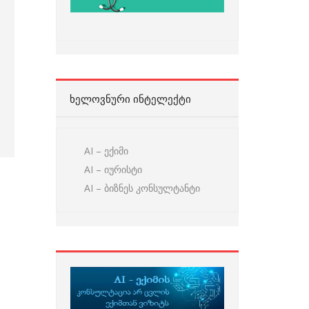
ᲮᲔᲚᲝᲕᲜᲣᲠᲘ ᲘᲜᲢᲔᲚᲔᲥᲢᲘ
AI – ექიმი
AI – იურისტი
AI – ბიზნეს კონსულტანტი