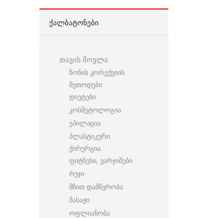
ᲥᲐᲚᲑᲐᲢᲝᲜᲔᲑᲘ
თავის მოვლა
წონის კორექვიის
მეთოდები
დიეტები
კოსმეტოლოგია
ეპილაცია
პლასტიკური
ქირურგია
ფიტნესი, ვარჯიშები
რუჯი
მზით დამწვრობა
მასაჟი
ოფლიანობა