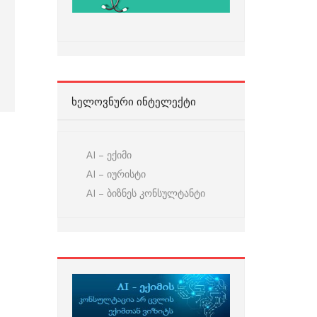
ᲮᲔᲚᲝᲕᲜᲣᲠᲘ ᲘᲜᲢᲔᲚᲔᲥᲢᲘ
AI – ექიმი
AI – იურისტი
AI – ბიზნეს კონსულტანტი