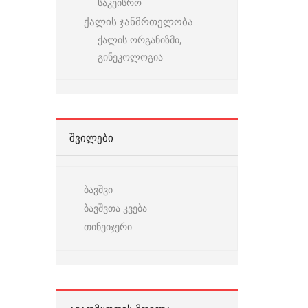
საკეისრო
ქალის ჯანმრთელობა
ქალის ორგანიზმი,
გინეკოლოგია
ᲨᲕᲘᲚᲔᲑᲘ
ბავშვი
ბავშვთა კვება
თინეიჯერი