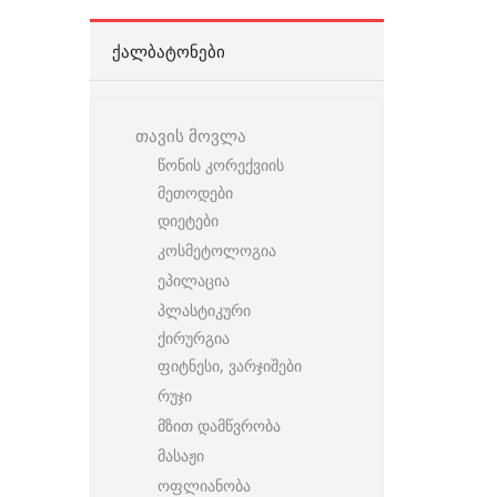
ᲥᲐᲚᲑᲐᲢᲝᲜᲔᲑᲘ
თავის მოვლა
წონის კორექვიის
მეთოდები
დიეტები
კოსმეტოლოგია
ეპილაცია
პლასტიკური
ქირურგია
ფიტნესი, ვარჯიშები
რუჯი
მზით დამწვრობა
მასაჟი
ოფლიანობა