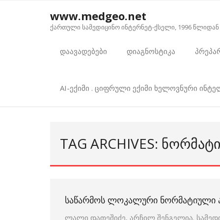
Skip
www.medgeo.net
to
ქართული სამედიცინო ინტერნეტ-ქსელი, 1996 წლიდან
content
დაავადებები
დიაგნოსტიკა
პრეპა
AI-ექიმი . ციფრული ექიმი ხელოვნური ინტ
TAG ARCHIVES: ᲜᲝᲠᲛᲐᲢ
ᲡᲐᲬᲐᲠᲛᲝᲡ ᲚᲝᲙᲐᲚᲣᲠᲘ ᲜᲝᲠᲛᲐᲢᲘᲣᲚᲘ 
ლალი დათეშიძე, არჩილ შენგელია. სამედ