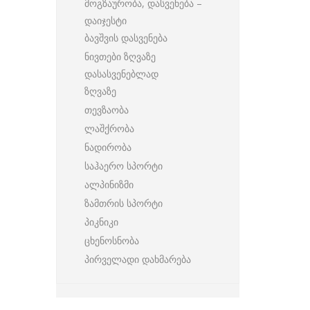
მოგზაურობა, დასვენება –
დაიჯესტი
ბავშვის დასვენება
ნივთები ზღვაზე
დასასვენებლად
ზღვაზე
თევზაობა
ლაშქრობა
ნადირობა
საჰაერო სპორტი
ალპინიზმი
ზამთრის სპორტი
პიკნიკი
ცხენოსნობა
პირველადი დახმარება