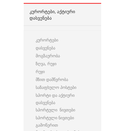
ᲙᲣᲠᲝᲠᲢᲔᲑᲘ, ᲐᲥᲢᲘᲣᲠᲘ
ᲓᲐᲡᲕᲔᲜᲔᲑᲐ
კურორტები
დასვენება
მოგზაურობა
ზღვა, რუჯი
რუჯი
მზით დამწვრობა
საზაფხულო პოსტები
სპორტი და აქტიური
დასვენება
სპორტული ნივთები
სპორტული ნივთები
გამოწერით