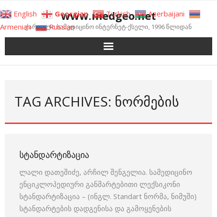
Skip
www.medgeo.net
English
Georgian
Turkish
Azerbaijani
to
Armenian
Russian
ქართული სამედიცინო ინტერნეტ-ქსელი, 1996 წლიდან
content
TAG ARCHIVES: ᲜᲝᲠᲛᲔᲑᲘᲡ
ᲡᲢᲐᲜᲓᲐᲠᲢᲘᲖᲐᲪᲘᲐ
ლალი დათეშიძე, არჩილ შენგელია. სამედიცინო
ენციკლოპედიური განმარტებითი ლექსიკონი
სტანდარტიზაცია – (ინგლ. Standart ნორმა, ნიმუში)
სტანდარტების დადგენისა და გამოყენების