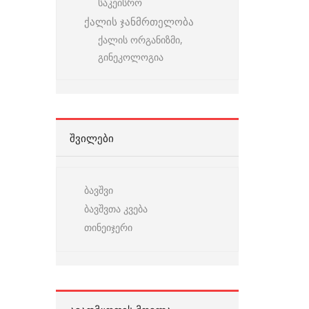
საკეისრო
ქალის ჯანმრთელობა
ქალის ორგანიზმი,
გინეკოლოგია
ᲨᲕᲘᲚᲔᲑᲘ
ბავშვი
ბავშვთა კვება
თინეიჯერი