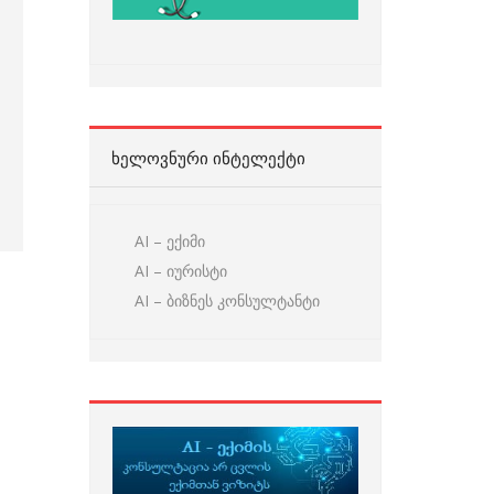
ᲮᲔᲚᲝᲕᲜᲣᲠᲘ ᲘᲜᲢᲔᲚᲔᲥᲢᲘ
AI – ექიმი
AI – იურისტი
AI – ბიზნეს კონსულტანტი