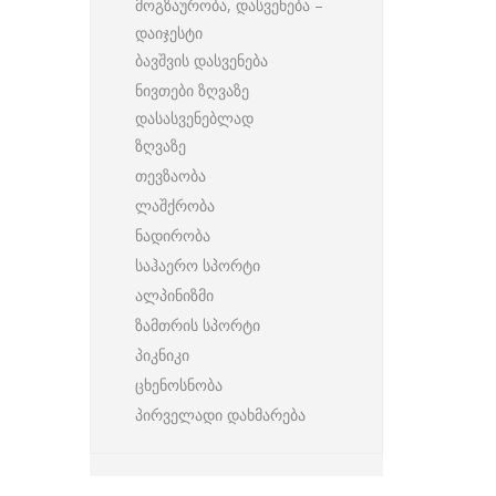
მოგზაურობა, დასვენება –
დაიჯესტი
ბავშვის დასვენება
ნივთები ზღვაზე
დასასვენებლად
ზღვაზე
თევზაობა
ლაშქრობა
ნადირობა
საჰაერო სპორტი
ალპინიზმი
ზამთრის სპორტი
პიკნიკი
ცხენოსნობა
პირველადი დახმარება