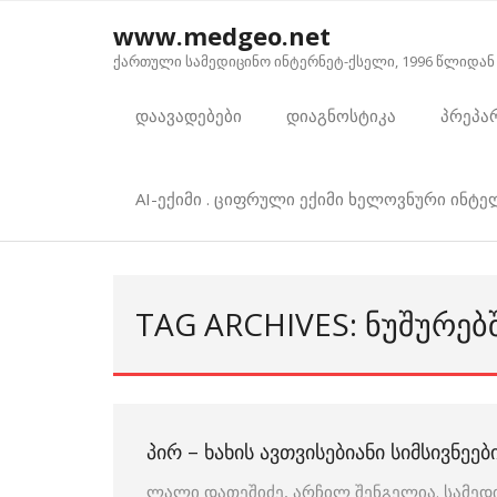
Skip
www.medgeo.net
to
ქართული სამედიცინო ინტერნეტ-ქსელი, 1996 წლიდან
content
დაავადებები
დიაგნოსტიკა
პრეპა
AI-ექიმი . ციფრული ექიმი ხელოვნური ინტ
TAG ARCHIVES: ᲜᲣᲨᲣᲠᲔᲑ
ᲞᲘᲠ – ᲮᲐᲮᲘᲡ ᲐᲕᲗᲕᲘᲡᲔᲑᲘᲐᲜᲘ ᲡᲘᲛᲡᲘᲕᲜᲔᲔᲑ
ლალი დათეშიძე, არჩილ შენგელია. სამედ