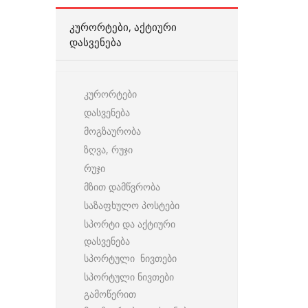
ᲙᲣᲠᲝᲠᲢᲔᲑᲘ, ᲐᲥᲢᲘᲣᲠᲘ
ᲓᲐᲡᲕᲔᲜᲔᲑᲐ
კურორტები
დასვენება
მოგზაურობა
ზღვა, რუჯი
რუჯი
მზით დამწვრობა
საზაფხულო პოსტები
სპორტი და აქტიური
დასვენება
სპორტული ნივთები
სპორტული ნივთები
გამოწერით