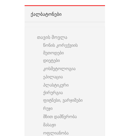
ᲥᲐᲚᲑᲐᲢᲝᲜᲔᲑᲘ
თავის მოვლა
წონის კორექვიის
მეთოდები
დიეტები
კოსმეტოლოგია
ეპილაცია
პლასტიკური
ქირურგია
ფიტნესი, ვარჯიშები
რუჯი
მზით დამწვრობა
მასაჟი
ოფლიანობა