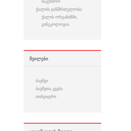
საკეისრო
ქალის ჯანმრთელობა
ქალის ორგანიზმი,
გინეკოლოგია
ᲨᲕᲘᲚᲔᲑᲘ
ბავშვი
ბავშვთა კვება
თინეიჯერი