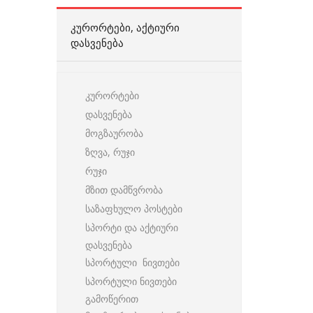
ᲙᲣᲠᲝᲠᲢᲔᲑᲘ, ᲐᲥᲢᲘᲣᲠᲘ
ᲓᲐᲡᲕᲔᲜᲔᲑᲐ
კურორტები
დასვენება
მოგზაურობა
ზღვა, რუჯი
რუჯი
მზით დამწვრობა
საზაფხულო პოსტები
სპორტი და აქტიური
დასვენება
სპორტული ნივთები
სპორტული ნივთები
გამოწერით