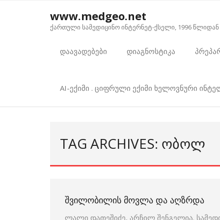
Skip
www.medgeo.net
to
ქართული სამედიცინო ინტერნეტ-ქსელი, 1996 წლიდან
content
დაავადებები
დიაგნოსტიკა
პრეპა
AI-ექიმი . ციფრული ექიმი ხელოვნური ინტ
TAG ARCHIVES: ᲝᲑᲝᲚ
ᲨᲕᲘᲚᲝᲑᲘᲚᲘᲡ ᲛᲝᲕᲚᲐ ᲓᲐ ᲐᲦᲖᲠᲓᲐ
ლალი დათეშიძე, არჩილ შენგელია. სამედ