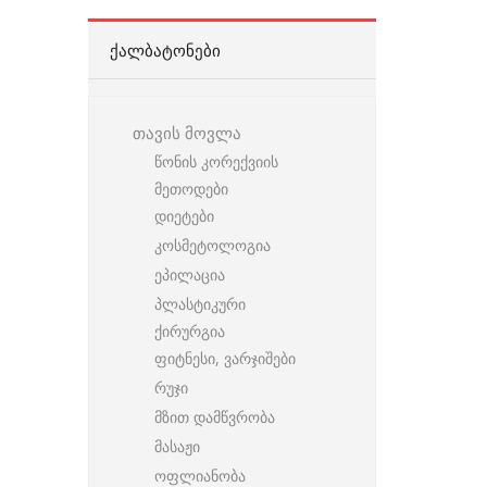
ᲥᲐᲚᲑᲐᲢᲝᲜᲔᲑᲘ
თავის მოვლა
წონის კორექვიის
მეთოდები
დიეტები
კოსმეტოლოგია
ეპილაცია
პლასტიკური
ქირურგია
ფიტნესი, ვარჯიშები
რუჯი
მზით დამწვრობა
მასაჟი
ოფლიანობა