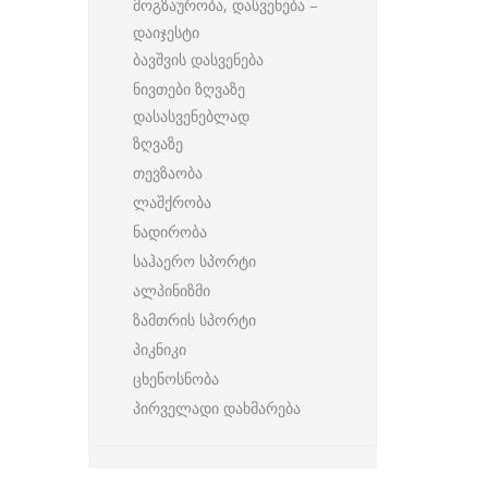
მოგზაურობა, დასვენება –
დაიჯესტი
ბავშვის დასვენება
ნივთები ზღვაზე
დასასვენებლად
ზღვაზე
თევზაობა
ლაშქრობა
ნადირობა
საჰაერო სპორტი
ალპინიზმი
ზამთრის სპორტი
პიკნიკი
ცხენოსნობა
პირველადი დახმარება