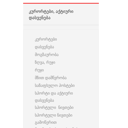
ᲙᲣᲠᲝᲠᲢᲔᲑᲘ, ᲐᲥᲢᲘᲣᲠᲘ
ᲓᲐᲡᲕᲔᲜᲔᲑᲐ
კურორტები
დასვენება
მოგზაურობა
ზღვა, რუჯი
რუჯი
მზით დამწვრობა
საზაფხულო პოსტები
სპორტი და აქტიური
დასვენება
სპორტული ნივთები
სპორტული ნივთები
გამოწერით