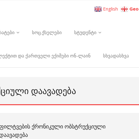
English
Geo
რატები
სოც.ქსელები
სტუდენტი
ელექტით და ქართველი ექიმები ონ-ლაინ
სხვადასხვა
ᲥᲪᲘᲣᲚᲘ ᲓᲐᲐᲕᲐᲓᲔᲑᲐ
ᲤᲘᲚᲢᲕᲔᲑᲘᲡ ᲥᲠᲝᲜᲘᲙᲣᲚᲘ ᲝᲑᲡᲢᲠᲣᲥᲪᲘᲣᲚᲘ
ᲓᲐᲐᲕᲐᲓᲔᲑᲐ