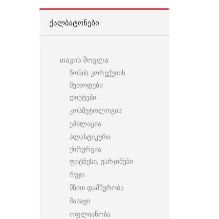
ᲥᲐᲚᲑᲐᲢᲝᲜᲔᲑᲘ
თავის მოვლა
წონის კორექვიის
მეთოდები
დიეტები
კოსმეტოლოგია
ეპილაცია
პლასტიკური
ქირურგია
ფიტნესი, ვარჯიშები
რუჯი
მზით დამწვრობა
მასაჟი
ოფლიანობა