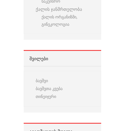
საკეისრო
ქალის ჯანმრთელობა
ქალის ორგანიზმი,
გინეკოლოგია
ᲨᲕᲘᲚᲔᲑᲘ
ბავშვი
ბავშვთა კვება
თინეიჯერი