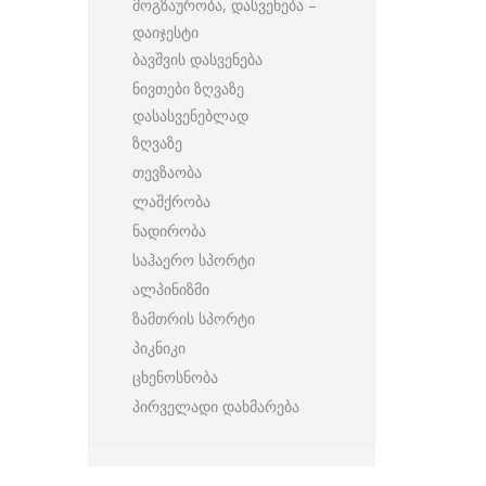
მოგზაურობა, დასვენება –
დაიჯესტი
ბავშვის დასვენება
ნივთები ზღვაზე
დასასვენებლად
ზღვაზე
თევზაობა
ლაშქრობა
ნადირობა
საჰაერო სპორტი
ალპინიზმი
ზამთრის სპორტი
პიკნიკი
ცხენოსნობა
პირველადი დახმარება