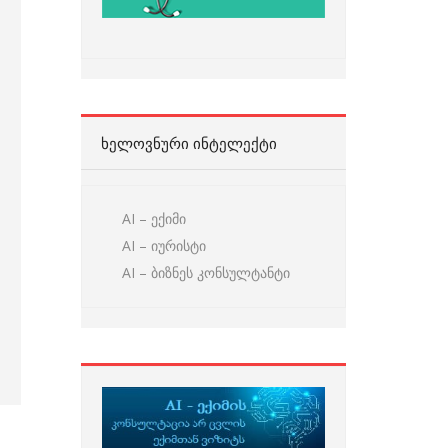
ᲮᲔᲚᲝᲕᲜᲣᲠᲘ ᲘᲜᲢᲔᲚᲔᲥᲢᲘ
AI – ექიმი
AI – იურისტი
AI – ბიზნეს კონსულტანტი