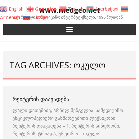
Skip
www.medgeo.net
English
Georgian
Turkish
Azerbaijani
to
Armenian
Russian
ქართული სამედიცინო ინტერნეტ-ქსელი, 1996 წლიდან
content
TAG ARCHIVES: ᲝᲙᲣᲚᲝ
ᲠᲔᲘᲢᲔᲠᲘᲡ ᲓᲐᲐᲕᲐᲓᲔᲑᲐ
ლალი დათეშიძე, არჩილ შენგელია. სამედიცინო
ენციკლოპედიური განმარტებითი ლექსიკონი
რეიტერის დაავადება – 1. რეიტერის სინდრომი,
რეიტერის ტრიადა, ურეთრო – ოკულო –