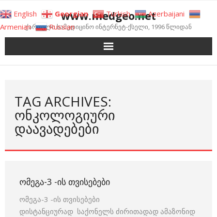
Skip
www.medgeo.net
English
Georgian
Turkish
Azerbaijani
to
Armenian
Russian
ქართული სამედიცინო ინტერნეტ-ქსელი, 1996 წლიდან
content
TAG ARCHIVES:
ᲝᲜᲙᲝᲚᲝᲒᲘᲣᲠᲘ
ᲓᲐᲐᲕᲐᲓᲔᲑᲔᲑᲘ
ᲝᲛᲔᲒᲐ-3 -ᲘᲡ ᲗᲕᲘᲡᲔᲑᲔᲑᲘ
ომეგა-3 -ის თვისებები
დისტანციურად საქონელს ძირითადად ამაზონიდ