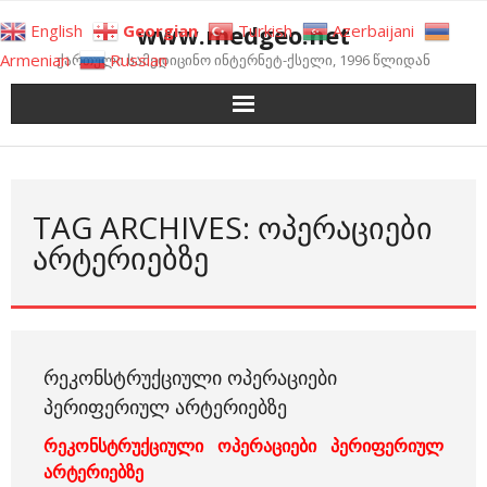
Skip
www.medgeo.net
English
Georgian
Turkish
Azerbaijani
to
Armenian
Russian
ქართული სამედიცინო ინტერნეტ-ქსელი, 1996 წლიდან
content
TAG ARCHIVES: ᲝᲞᲔᲠᲐᲪᲘᲔᲑᲘ
ᲐᲠᲢᲔᲠᲘᲔᲑᲖᲔ
ᲠᲔᲙᲝᲜᲡᲢᲠᲣᲥᲪᲘᲣᲚᲘ ᲝᲞᲔᲠᲐᲪᲘᲔᲑᲘ
ᲞᲔᲠᲘᲤᲔᲠᲘᲣᲚ ᲐᲠᲢᲔᲠᲘᲔᲑᲖᲔ
რეკონსტრუქციული ოპერაციები პერიფერიულ
არტერიებზე