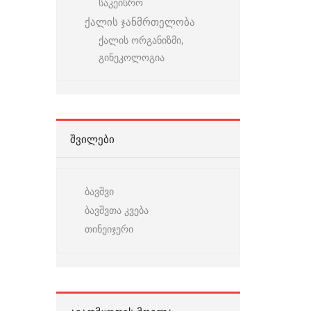
საკეისრო
ქალის ჯანმრთელობა
ქალის ორგანიზმი,
გინეკოლოგია
ᲨᲕᲘᲚᲔᲑᲘ
ბავშვი
ბავშვთა კვება
თინეიჯერი