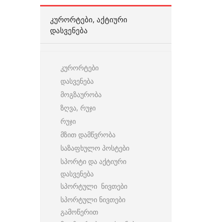
ᲙᲣᲠᲝᲠᲢᲔᲑᲘ, ᲐᲥᲢᲘᲣᲠᲘ
ᲓᲐᲡᲕᲔᲜᲔᲑᲐ
კურორტები
დასვენება
მოგზაურობა
ზღვა, რუჯი
რუჯი
მზით დამწვრობა
საზაფხულო პოსტები
სპორტი და აქტიური
დასვენება
სპორტული ნივთები
სპორტული ნივთები
გამოწერით