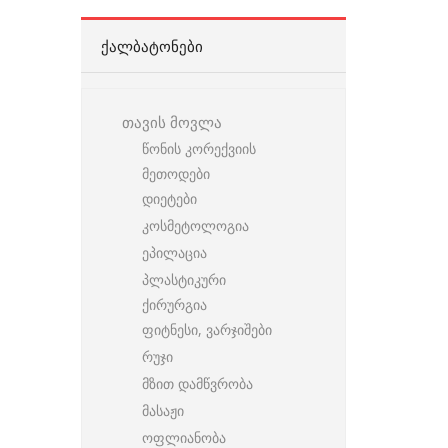
ᲥᲐᲚᲑᲐᲢᲝᲜᲔᲑᲘ
თავის მოვლა
წონის კორექვიის
მეთოდები
დიეტები
კოსმეტოლოგია
ეპილაცია
პლასტიკური
ქირურგია
ფიტნესი, ვარჯიშები
რუჯი
მზით დამწვრობა
მასაჟი
ოფლიანობა