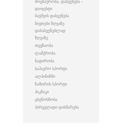
მოგზაურობა, დასვენება –
დაიჯესტი
ბავშვის დასვენება
ნივთები ზღვაზე
დასასვენებლად
ზღვაზე
თევზაობა
ლაშქრობა
ნადირობა
საჰაერო სპორტი
ალპინიზმი
ზამთრის სპორტი
პიკნიკი
ცხენოსნობა
პირველადი დახმარება