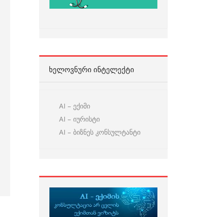
ᲮᲔᲚᲝᲕᲜᲣᲠᲘ ᲘᲜᲢᲔᲚᲔᲥᲢᲘ
AI – ექიმი
AI – იურისტი
AI – ბიზნეს კონსულტანტი