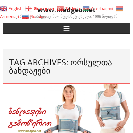
Skip
www.medgeo.net
English
Georgian
Turkish
Azerbaijani
to
Armenian
Russian
ქართული სამედიცინო ინტერნეტ-ქსელი, 1996 წლიდან
content
TAG ARCHIVES: ᲝᲠᲡᲣᲚᲗᲐ
ᲑᲐᲜᲓᲐᲟᲔᲑᲘ