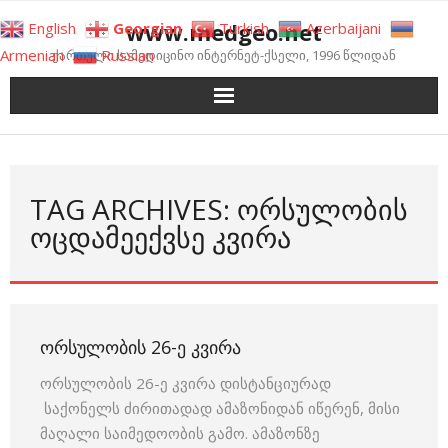
Skip
www.medgeo.net
English
Georgian
Turkish
Azerbaijani
to
Armenian
Russian
ქართული სამედიცინო ინტერნეტ-ქსელი, 1996 წლიდან
content
TAG ARCHIVES: ᲝᲠᲡᲣᲚᲝᲑᲘᲡ
ᲝᲪᲓᲐᲛᲔᲔᲥᲕᲡᲔ ᲙᲕᲘᲠᲐ
ᲝᲠᲡᲣᲚᲝᲑᲘᲡ 26-Ე ᲙᲕᲘᲠᲐ
ორსულობის 26-ე კვირა დისტანციურად
საქონელს ძირითადად ამაზონიდან იწერენ, მისი
მაღალი საიმედოობის გამო. ამაზონზე