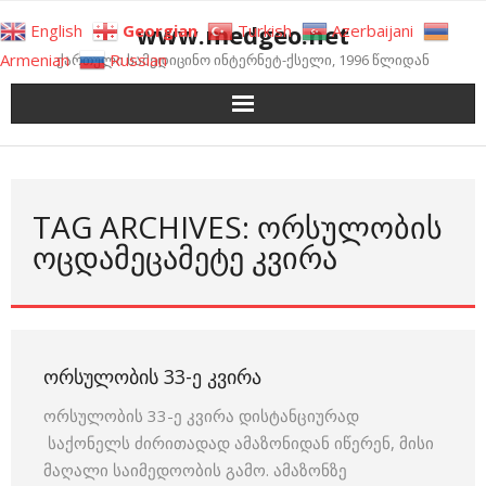
Skip
www.medgeo.net
English
Georgian
Turkish
Azerbaijani
to
Armenian
Russian
ქართული სამედიცინო ინტერნეტ-ქსელი, 1996 წლიდან
content
TAG ARCHIVES: ᲝᲠᲡᲣᲚᲝᲑᲘᲡ
ᲝᲪᲓᲐᲛᲔᲪᲐᲛᲔᲢᲔ ᲙᲕᲘᲠᲐ
ᲝᲠᲡᲣᲚᲝᲑᲘᲡ 33-Ე ᲙᲕᲘᲠᲐ
ორსულობის 33-ე კვირა დისტანციურად
საქონელს ძირითადად ამაზონიდან იწერენ, მისი
მაღალი საიმედოობის გამო. ამაზონზე