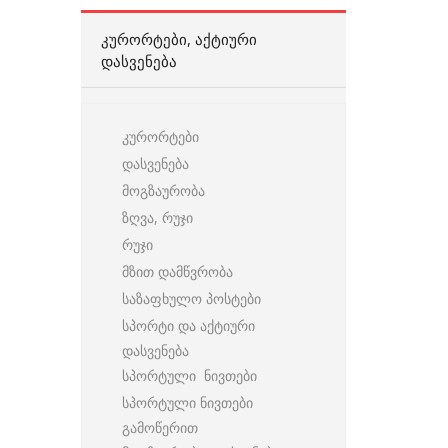
ᲙᲣᲠᲝᲠᲢᲔᲑᲘ, ᲐᲥᲢᲘᲣᲠᲘ
ᲓᲐᲡᲕᲔᲜᲔᲑᲐ
კურორტები
დასვენება
მოგზაურობა
ზღვა, რუჯი
რუჯი
მზით დამწვრობა
საზაფხულო პოსტები
სპორტი და აქტიური
დასვენება
სპორტული ნივთები
სპორტული ნივთები
გამოწერით