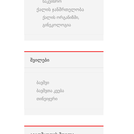
საკეისრო
ქალის ჯანმრთელობა
ქალის ორგანიზმი,
გინეკოლოგია
ᲨᲕᲘᲚᲔᲑᲘ
ბავშვი
ბავშვთა კვება
თინეიჯერი