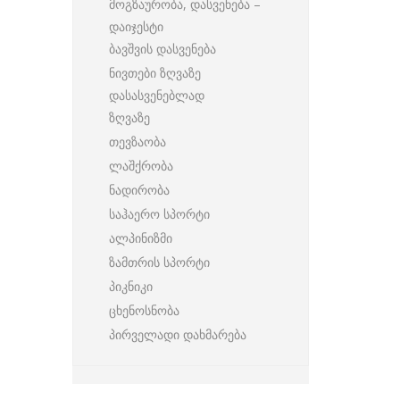
მოგზაურობა, დასვენება –
დაიჯესტი
ბავშვის დასვენება
ნივთები ზღვაზე
დასასვენებლად
ზღვაზე
თევზაობა
ლაშქრობა
ნადირობა
საჰაერო სპორტი
ალპინიზმი
ზამთრის სპორტი
პიკნიკი
ცხენოსნობა
პირველადი დახმარება