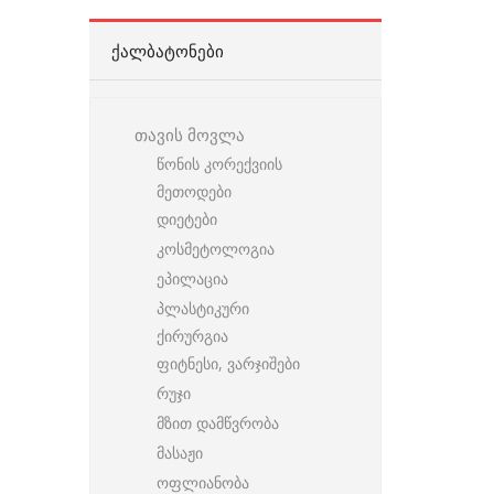
ᲥᲐᲚᲑᲐᲢᲝᲜᲔᲑᲘ
თავის მოვლა
წონის კორექვიის
მეთოდები
დიეტები
კოსმეტოლოგია
ეპილაცია
პლასტიკური
ქირურგია
ფიტნესი, ვარჯიშები
რუჯი
მზით დამწვრობა
მასაჟი
ოფლიანობა