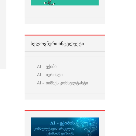
ᲮᲔᲚᲝᲕᲜᲣᲠᲘ ᲘᲜᲢᲔᲚᲔᲥᲢᲘ
AI – ექიმი
AI – იურისტი
AI – ბიზნეს კონსულტანტი