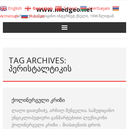
Skip
www.medgeo.net
English
Georgian
Turkish
Azerbaijani
to
Armenian
Russian
ქართული სამედიცინო ინტერნეტ-ქსელი, 1996 წლიდან
content
TAG ARCHIVES:
ᲞᲔᲠᲘᲡᲢᲐᲚᲢᲘᲙᲘᲡ
ᲥᲝᲚᲘᲜᲔᲠᲒᲣᲚᲘ ᲙᲠᲘᲖᲘ
ლალი დათეშიძე, არჩილ შენგელია. სამედიცინო
ენციკლოპედიური განმარტებითი ლექსიკონი
ქოლინერგული კრიზი – მიასთენიის დროს