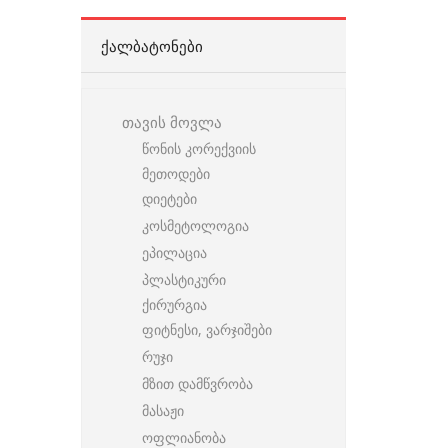
ᲥᲐᲚᲑᲐᲢᲝᲜᲔᲑᲘ
თავის მოვლა
წონის კორექვიის
მეთოდები
დიეტები
კოსმეტოლოგია
ეპილაცია
პლასტიკური
ქირურგია
ფიტნესი, ვარჯიშები
რუჯი
მზით დამწვრობა
მასაჟი
ოფლიანობა