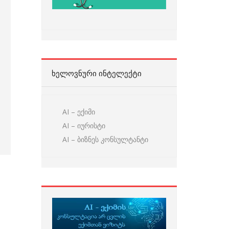
ᲮᲔᲚᲝᲕᲜᲣᲠᲘ ᲘᲜᲢᲔᲚᲔᲥᲢᲘ
AI – ექიმი
AI – იურისტი
AI – ბიზნეს კონსულტანტი