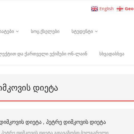
English
Geo
რატები
სოც.ქსელები
სტუდენტი
ელექტით და ქართველი ექიმები ონ-ლაინ
სხვადასხვა
ᲘᲛᲙᲝᲕᲘᲡ ᲓᲘᲔᲢᲐ
ᲓᲘᲛᲙᲝᲕᲘᲡ ᲓᲘᲔᲢᲐ , ᲞᲔᲢᲠᲔ ᲓᲘᲛᲙᲝᲕᲘᲡ ᲓᲘᲔᲢᲐ
პეტრე დიმკოვის დიეტა გთავაზობთ ბულგარელი