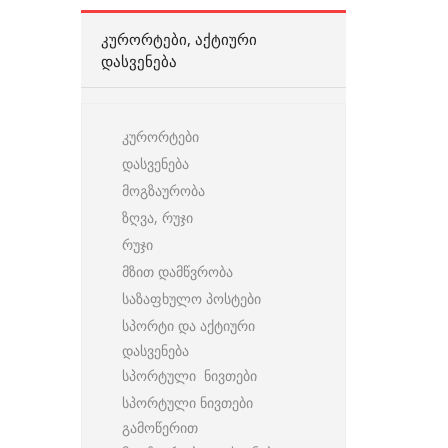
ᲙᲣᲠᲝᲠᲢᲔᲑᲘ, ᲐᲥᲢᲘᲣᲠᲘ
ᲓᲐᲡᲕᲔᲜᲔᲑᲐ
კურორტები
დასვენება
მოგზაურობა
ზღვა, რუჯი
რუჯი
მზით დამწვრობა
საზაფხულო პოსტები
სპორტი და აქტიური
დასვენება
სპორტული ნივთები
სპორტული ნივთები
გამოწერით