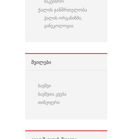
საკეისრო
ქალის ჯანმრთელობა
ქალის ორგანიზმი,
გინეკოლოგია
ᲨᲕᲘᲚᲔᲑᲘ
ბავშვი
ბავშვთა კვება
თინეიჯერი