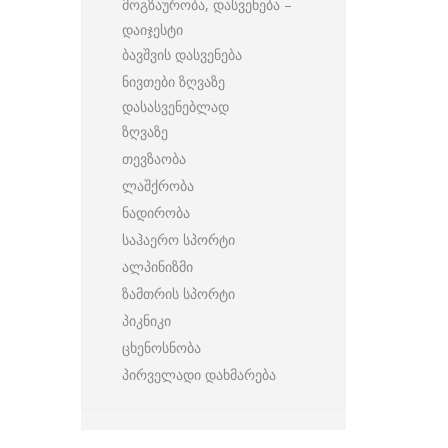
მოგზაურობა, დასვენება –
დაიჯესტი
ბავშვის დასვენება
ნივთები ზღვაზე
დასასვენებლად
ზღვაზე
თევზაობა
ლაშქრობა
ნადირობა
საჰაერო სპორტი
ალპინიზმი
ზამთრის სპორტი
პიკნიკი
ცხენოსნობა
პირველადი დახმარება