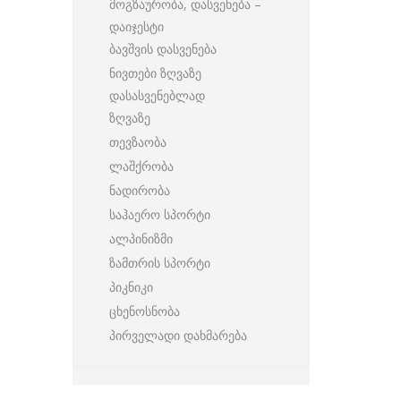
მოგზაურობა, დასვენება –
დაიჯესტი
ბავშვის დასვენება
ნივთები ზღვაზე
დასასვენებლად
ზღვაზე
თევზაობა
ლაშქრობა
ნადირობა
საჰაერო სპორტი
ალპინიზმი
ზამთრის სპორტი
პიკნიკი
ცხენოსნობა
პირველადი დახმარება