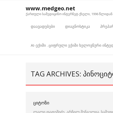
Skip
www.medgeo.net
to
ქართული სამედიცინო ინტერნეტ-ქსელი, 1996 წლიდან
content
დაავადებები
დიაგნოსტიკა
პრეპა
AI-ექიმი . ციფრული ექიმი ხელოვნური ინტ
TAG ARCHIVES: ᲞᲘᲜᲝᲪᲘᲢ
ᲪᲘᲢᲝᲖᲘ
ლალი დათეშიძე, არჩილ შენგელია. სამედ