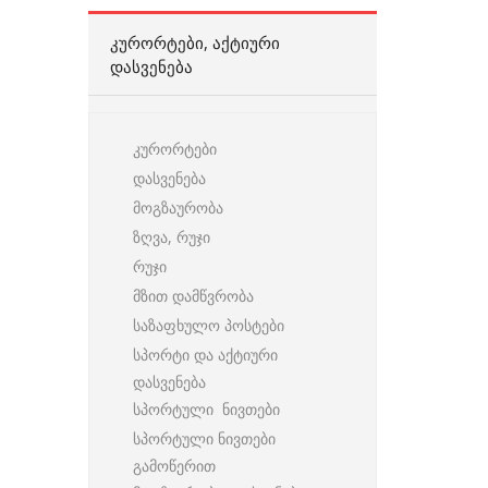
ᲙᲣᲠᲝᲠᲢᲔᲑᲘ, ᲐᲥᲢᲘᲣᲠᲘ
ᲓᲐᲡᲕᲔᲜᲔᲑᲐ
კურორტები
დასვენება
მოგზაურობა
ზღვა, რუჯი
რუჯი
მზით დამწვრობა
საზაფხულო პოსტები
სპორტი და აქტიური
დასვენება
სპორტული ნივთები
სპორტული ნივთები
გამოწერით