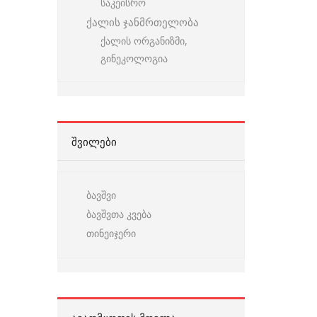
საკეისრო
ქალის ჯანმრთელობა
ქალის ორგანიზმი,
გინეკოლოგია
ᲨᲕᲘᲚᲔᲑᲘ
ბავშვი
ბავშვთა კვება
თინეიჯერი