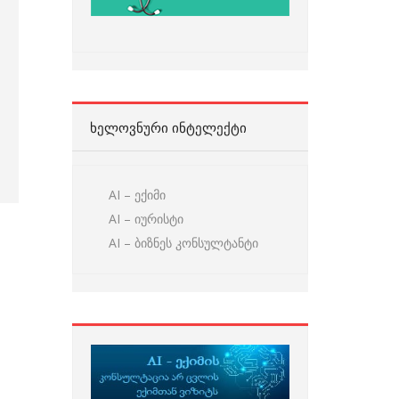
ᲮᲔᲚᲝᲕᲜᲣᲠᲘ ᲘᲜᲢᲔᲚᲔᲥᲢᲘ
AI – ექიმი
AI – იურისტი
AI – ბიზნეს კონსულტანტი