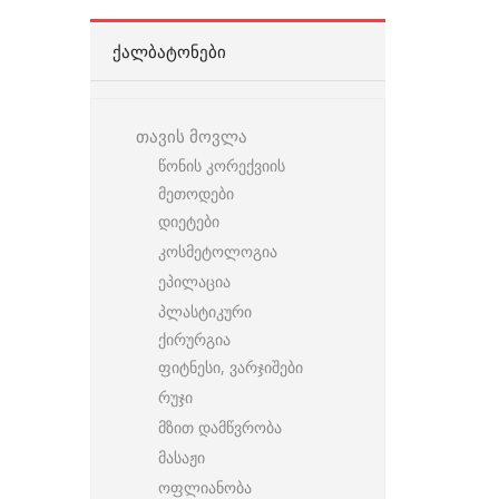
ᲥᲐᲚᲑᲐᲢᲝᲜᲔᲑᲘ
თავის მოვლა
წონის კორექვიის
მეთოდები
დიეტები
კოსმეტოლოგია
ეპილაცია
პლასტიკური
ქირურგია
ფიტნესი, ვარჯიშები
რუჯი
მზით დამწვრობა
მასაჟი
ოფლიანობა