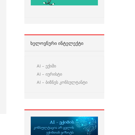
ᲮᲔᲚᲝᲕᲜᲣᲠᲘ ᲘᲜᲢᲔᲚᲔᲥᲢᲘ
AI – ექიმი
AI – იურისტი
AI – ბიზნეს კონსულტანტი