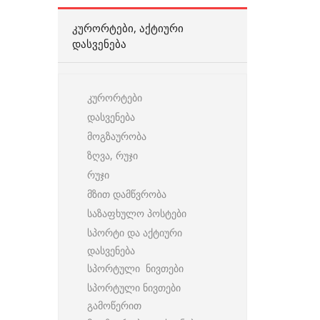
ᲙᲣᲠᲝᲠᲢᲔᲑᲘ, ᲐᲥᲢᲘᲣᲠᲘ
ᲓᲐᲡᲕᲔᲜᲔᲑᲐ
კურორტები
დასვენება
მოგზაურობა
ზღვა, რუჯი
რუჯი
მზით დამწვრობა
საზაფხულო პოსტები
სპორტი და აქტიური
დასვენება
სპორტული ნივთები
სპორტული ნივთები
გამოწერით