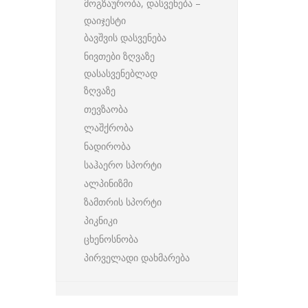
მოგზაურობა, დასვენება –
დაიჯესტი
ბავშვის დასვენება
ნივთები ზღვაზე
დასასვენებლად
ზღვაზე
თევზაობა
ლაშქრობა
ნადირობა
საჰაერო სპორტი
ალპინიზმი
ზამთრის სპორტი
პიკნიკი
ცხენოსნობა
პირველადი დახმარება