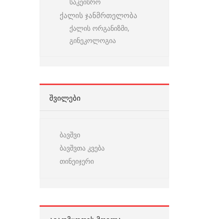
საკეისრო
ქალის ჯანმრთელობა
ქალის ორგანიზმი,
გინეკოლოგია
ᲨᲕᲘᲚᲔᲑᲘ
ბავშვი
ბავშვთა კვება
თინეიჯერი