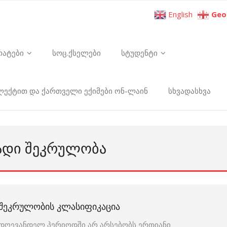
English
Geo
რატები
სოც.ქსელები
სტუდენტი
ელექტით და ქართველი ექიმები ონ-ლაინ
სხვადასხვა
ᲐᲓᲘ ᲨᲔᲙᲠᲣᲚᲝᲑᲐ
ᲨᲔᲙᲠᲣᲚᲝᲑᲘᲡ ᲙᲚᲐᲡᲘᲤᲘᲙᲐᲪᲘᲐ
დღევანდელ პერიოდში არ არსებობს ერთიანი