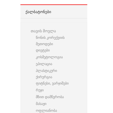
ᲥᲐᲚᲑᲐᲢᲝᲜᲔᲑᲘ
თავის მოვლა
წონის კორექვიის
მეთოდები
დიეტები
კოსმეტოლოგია
ეპილაცია
პლასტიკური
ქირურგია
ფიტნესი, ვარჯიშები
რუჯი
მზით დამწვრობა
მასაჟი
ოფლიანობა