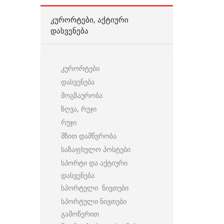
ᲙᲣᲠᲝᲠᲢᲔᲑᲘ, ᲐᲥᲢᲘᲣᲠᲘ
ᲓᲐᲡᲕᲔᲜᲔᲑᲐ
კურორტები
დასვენება
მოგზაურობა
ზღვა, რუჯი
რუჯი
მზით დამწვრობა
საზაფხულო პოსტები
სპორტი და აქტიური
დასვენება
სპორტული ნივთები
სპორტული ნივთები
გამოწერით