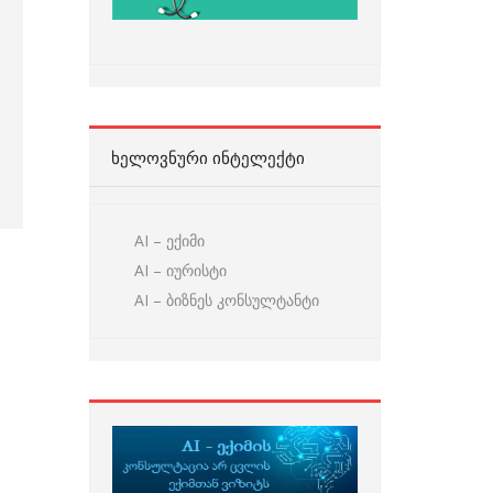
ᲮᲔᲚᲝᲕᲜᲣᲠᲘ ᲘᲜᲢᲔᲚᲔᲥᲢᲘ
AI – ექიმი
AI – იურისტი
AI – ბიზნეს კონსულტანტი