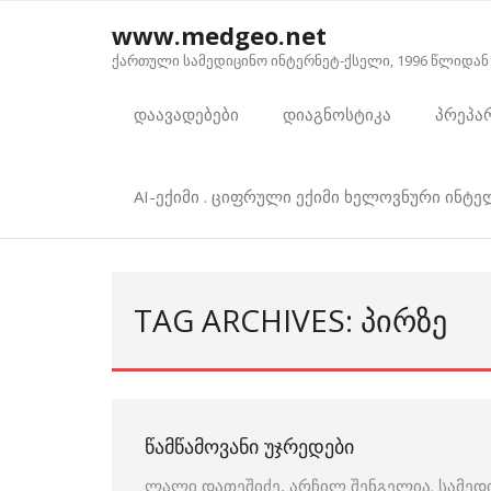
Skip
www.medgeo.net
to
ქართული სამედიცინო ინტერნეტ-ქსელი, 1996 წლიდან
content
დაავადებები
დიაგნოსტიკა
პრეპა
AI-ექიმი . ციფრული ექიმი ხელოვნური ინტ
TAG ARCHIVES: ᲞᲘᲠᲖᲔ
ᲬᲐᲛᲬᲐᲛᲝᲕᲐᲜᲘ ᲣᲯᲠᲔᲓᲔᲑᲘ
ლალი დათეშიძე, არჩილ შენგელია. სამედ