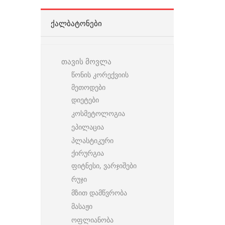
ᲥᲐᲚᲑᲐᲢᲝᲜᲔᲑᲘ
თავის მოვლა
წონის კორექვიის
მეთოდები
დიეტები
კოსმეტოლოგია
ეპილაცია
პლასტიკური
ქირურგია
ფიტნესი, ვარჯიშები
რუჯი
მზით დამწვრობა
მასაჟი
ოფლიანობა