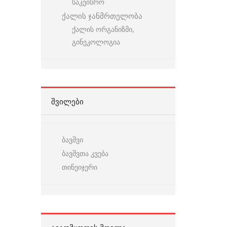
საკეისრო
ქალის ჯანმრთელობა
ქალის ორგანიზმი,
გინეკოლოგია
ᲨᲕᲘᲚᲔᲑᲘ
ბავშვი
ბავშვთა კვება
თინეიჯერი