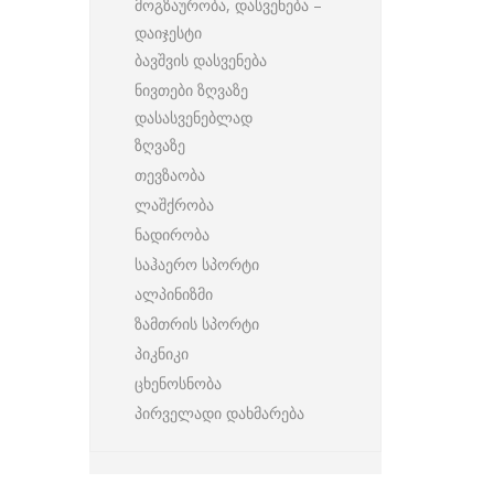
მოგზაურობა, დასვენება –
დაიჯესტი
ბავშვის დასვენება
ნივთები ზღვაზე
დასასვენებლად
ზღვაზე
თევზაობა
ლაშქრობა
ნადირობა
საჰაერო სპორტი
ალპინიზმი
ზამთრის სპორტი
პიკნიკი
ცხენოსნობა
პირველადი დახმარება