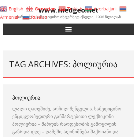
Skip
www.medgeo.net
English
Georgian
Turkish
Azerbaijani
to
Armenian
Russian
ქართული სამედიცინო ინტერნეტ-ქსელი, 1996 წლიდან
content
TAG ARCHIVES: ᲞᲝᲚᲘᲣᲠᲘᲐ
ᲞᲝᲚᲘᲣᲠᲘᲐ
ლალი დათეშიძე, არჩილ შენგელია. სამედიცინო
ენციკლოპედიური განმარტებითი ლექსიკონი
პოლიურია – შარდის რაოდენობის გამოყოფის
გაზრდა დღე – ღამეში; აღინიშნება შაქრიანი და