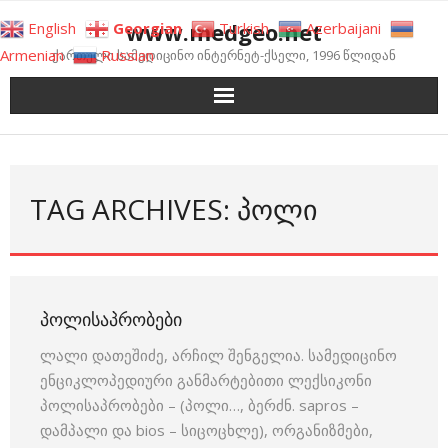
Skip
www.medgeo.net
English
Georgian
Turkish
Azerbaijani
to
Armenian
Russian
ქართული სამედიცინო ინტერნეტ-ქსელი, 1996 წლიდან
content
TAG ARCHIVES: ᲞᲝᲚᲘ
ᲞᲝᲚᲘᲡᲐᲞᲠᲝᲑᲔᲑᲘ
ლალი დათეშიძე, არჩილ შენგელია. სამედიცინო
ენციკლოპედიური განმარტებითი ლექსიკონი
პოლისაპრობები – (პოლი…, ბერძნ. sapros –
დამპალი და bios – სიცოცხლე), ორგანიზმები,