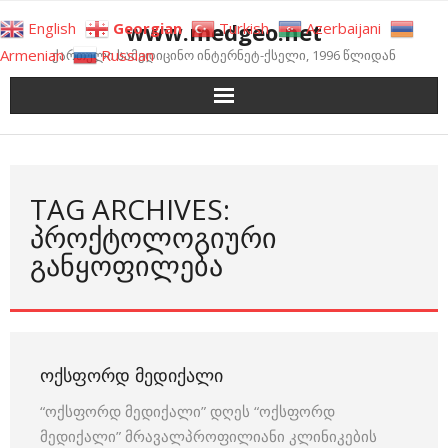
Skip
www.medgeo.net
English
Georgian
Turkish
Azerbaijani
to
Armenian
Russian
ქართული სამედიცინო ინტერნეტ-ქსელი, 1996 წლიდან
content
TAG ARCHIVES:
ᲞᲠᲝᲥᲢᲝᲚᲝᲒᲘᲣᲠᲘ
ᲒᲐᲜᲧᲝᲤᲘᲚᲔᲑᲐ
ᲝᲥᲡᲤᲝᲠᲓ ᲛᲔᲓᲘᲥᲐᲚᲘ
“ოქსფორდ მედიქალი” დღეს “ოქსფორდ
მედიქალი” მრავალპროფილიანი კლინიკების