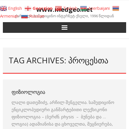
Skip
www.medgeo.net
English
Georgian
Turkish
Azerbaijani
to
Armenian
Russian
ქართული სამედიცინო ინტერნეტ-ქსელი, 1996 წლიდან
content
TAG ARCHIVES: ᲞᲠᲝᲪᲔᲡᲗᲐ
ᲤᲘᲖᲘᲝᲚᲝᲒᲘᲐ
ლალი დათეშიძე, არჩილ შენგელია. სამედიცინო
ენციკლოპედიური განმარტებითი ლექსიკონი
ფიზიოლოგია – (ბერძნ. physis – ბუნება და …
ლოგია) ადამიანისა და ცხოველთა, მეცნიერება,