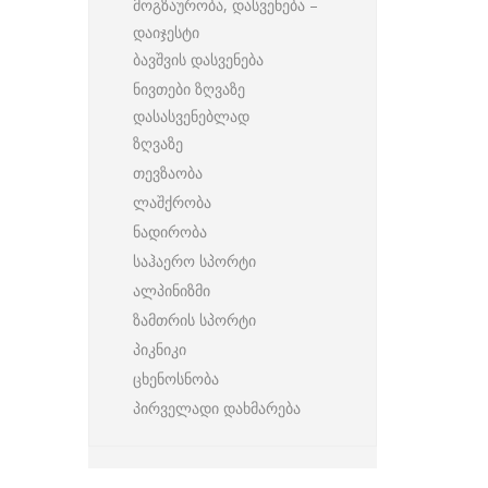
მოგზაურობა, დასვენება –
დაიჯესტი
ბავშვის დასვენება
ნივთები ზღვაზე
დასასვენებლად
ზღვაზე
თევზაობა
ლაშქრობა
ნადირობა
საჰაერო სპორტი
ალპინიზმი
ზამთრის სპორტი
პიკნიკი
ცხენოსნობა
პირველადი დახმარება