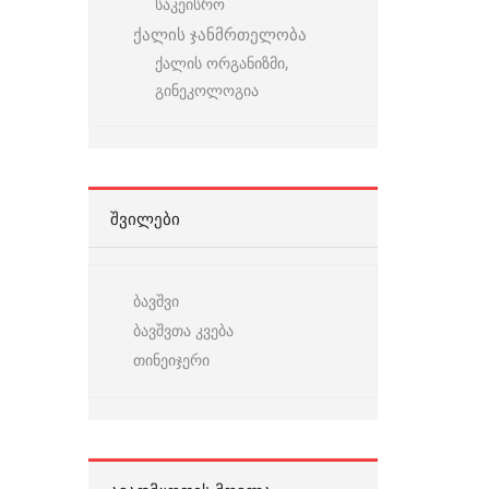
საკეისრო
ქალის ჯანმრთელობა
ქალის ორგანიზმი,
გინეკოლოგია
ᲨᲕᲘᲚᲔᲑᲘ
ბავშვი
ბავშვთა კვება
თინეიჯერი