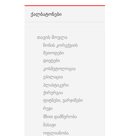
ᲥᲐᲚᲑᲐᲢᲝᲜᲔᲑᲘ
თავის მოვლა
წონის კორექვიის
მეთოდები
დიეტები
კოსმეტოლოგია
ეპილაცია
პლასტიკური
ქირურგია
ფიტნესი, ვარჯიშები
რუჯი
მზით დამწვრობა
მასაჟი
ოფლიანობა