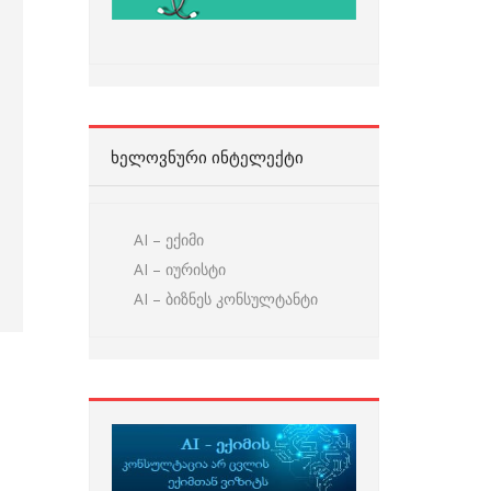
ᲮᲔᲚᲝᲕᲜᲣᲠᲘ ᲘᲜᲢᲔᲚᲔᲥᲢᲘ
AI – ექიმი
AI – იურისტი
AI – ბიზნეს კონსულტანტი