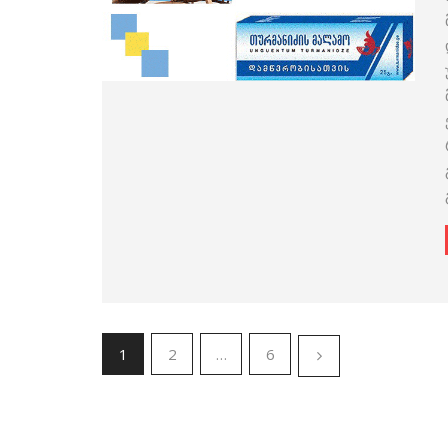
1
2
…
6