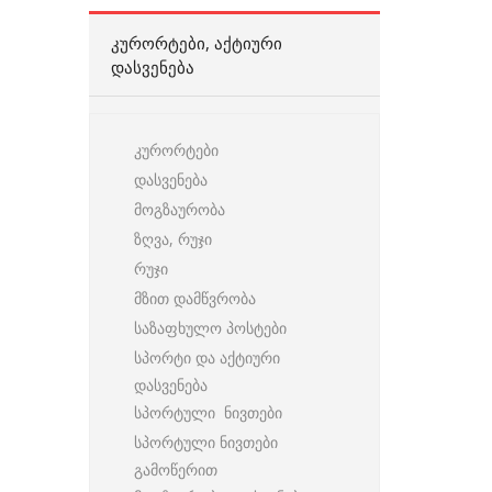
ᲙᲣᲠᲝᲠᲢᲔᲑᲘ, ᲐᲥᲢᲘᲣᲠᲘ
ᲓᲐᲡᲕᲔᲜᲔᲑᲐ
კურორტები
დასვენება
მოგზაურობა
ზღვა, რუჯი
რუჯი
მზით დამწვრობა
საზაფხულო პოსტები
სპორტი და აქტიური
დასვენება
სპორტული ნივთები
სპორტული ნივთები
გამოწერით