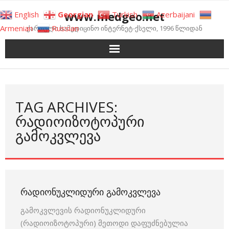
Skip
www.medgeo.net
English
Georgian
Turkish
Azerbaijani
to
Armenian
Russian
ქართული სამედიცინო ინტერნეტ-ქსელი, 1996 წლიდან
content
TAG ARCHIVES:
ᲠᲐᲓᲘᲝᲘᲖᲝᲢᲝᲞᲣᲠᲘ
ᲒᲐᲛᲝᲙᲕᲚᲔᲕᲐ
ᲠᲐᲓᲘᲝᲜᲣᲙᲚᲘᲓᲣᲠᲘ ᲒᲐᲛᲝᲙᲕᲚᲔᲕᲐ
გამოკვლევის რადიონუკლიდური
(რადიოიზოტოპური) მეთოდი დაფუძნებულია