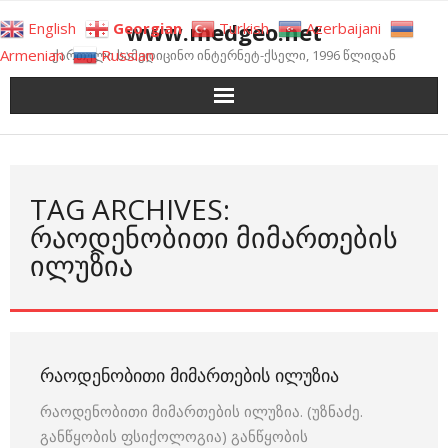
Skip
www.medgeo.net
English
Georgian
Turkish
Azerbaijani
to
Armenian
Russian
ქართული სამედიცინო ინტერნეტ-ქსელი, 1996 წლიდან
content
TAG ARCHIVES:
ᲠᲐᲝᲓᲔᲜᲝᲑᲘᲗᲘ ᲛᲘᲛᲐᲠᲗᲔᲑᲘᲡ
ᲘᲚᲣᲖᲘᲐ
ᲠᲐᲝᲓᲔᲜᲝᲑᲘᲗᲘ ᲛᲘᲛᲐᲠᲗᲔᲑᲘᲡ ᲘᲚᲣᲖᲘᲐ
რაოდენობითი მიმართების ილუზია. (უზნაძე.
განწყობის ფსიქოლოგია) განწყობის