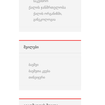
საკეისრო
ქალის ჯანმრთელობა
ქალის ორგანიზმი,
გინეკოლოგია
ᲨᲕᲘᲚᲔᲑᲘ
ბავშვი
ბავშვთა კვება
თინეიჯერი