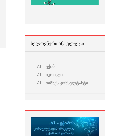
ᲮᲔᲚᲝᲕᲜᲣᲠᲘ ᲘᲜᲢᲔᲚᲔᲥᲢᲘ
AI – ექიმი
AI – იურისტი
AI – ბიზნეს კონსულტანტი