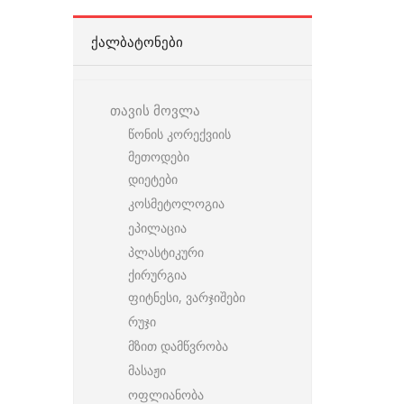
ᲥᲐᲚᲑᲐᲢᲝᲜᲔᲑᲘ
თავის მოვლა
წონის კორექვიის
მეთოდები
დიეტები
კოსმეტოლოგია
ეპილაცია
პლასტიკური
ქირურგია
ფიტნესი, ვარჯიშები
რუჯი
მზით დამწვრობა
მასაჟი
ოფლიანობა