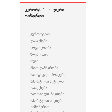
ᲙᲣᲠᲝᲠᲢᲔᲑᲘ, ᲐᲥᲢᲘᲣᲠᲘ
ᲓᲐᲡᲕᲔᲜᲔᲑᲐ
კურორტები
დასვენება
მოგზაურობა
ზღვა, რუჯი
რუჯი
მზით დამწვრობა
საზაფხულო პოსტები
სპორტი და აქტიური
დასვენება
სპორტული ნივთები
სპორტული ნივთები
გამოწერით