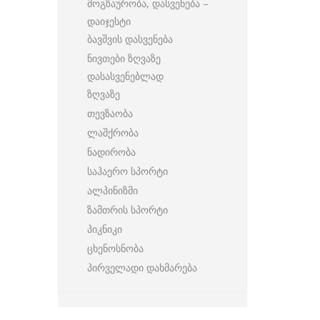
მოგზაურობა, დასვენება –
დაიჯესტი
ბავშვის დასვენება
ნივთები ზღვაზე
დასასვენებლად
ზღვაზე
თევზაობა
ლაშქრობა
ნადირობა
საჰაერო სპორტი
ალპინიზმი
ზამთრის სპორტი
პიკნიკი
ცხენოსნობა
პირველადი დახმარება