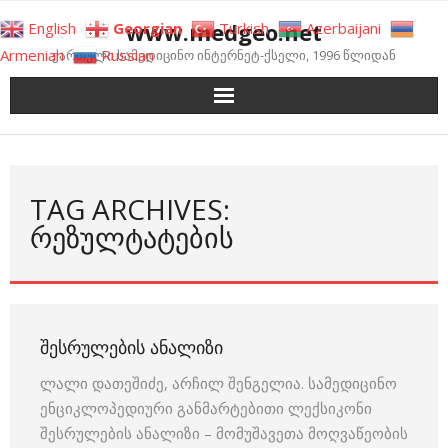
Skip
www.medgeo.net
English
Georgian
Turkish
Azerbaijani
to
Armenian
Russian
ქართული სამედიცინო ინტერნეტ-ქსელი, 1996 წლიდან
content
TAG ARCHIVES:
ᲠᲔᲖᲣᲚᲢᲐᲢᲔᲑᲘᲡ
ᲨᲔᲡᲠᲣᲚᲔᲑᲘᲡ ᲐᲜᲐᲚᲘᲖᲘ
ლალი დათეშიძე, არჩილ შენგელია. სამედიცინო
ენციკლოპედიური განმარტებითი ლექსიკონი
შესრულების ანალიზი – მომუშავეთა მოღვაწეობის