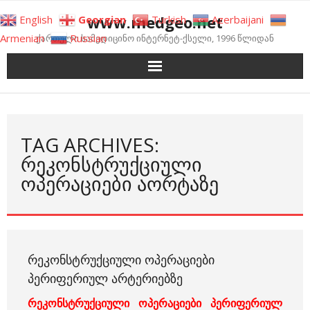
Skip
www.medgeo.net
English
Georgian
Turkish
Azerbaijani
to
Armenian
Russian
ქართული სამედიცინო ინტერნეტ-ქსელი, 1996 წლიდან
content
TAG ARCHIVES:
ᲠᲔᲙᲝᲜᲡᲢᲠᲣᲥᲪᲘᲣᲚᲘ
ᲝᲞᲔᲠᲐᲪᲘᲔᲑᲘ ᲐᲝᲠᲢᲐᲖᲔ
ᲠᲔᲙᲝᲜᲡᲢᲠᲣᲥᲪᲘᲣᲚᲘ ᲝᲞᲔᲠᲐᲪᲘᲔᲑᲘ
ᲞᲔᲠᲘᲤᲔᲠᲘᲣᲚ ᲐᲠᲢᲔᲠᲘᲔᲑᲖᲔ
რეკონსტრუქციული ოპერაციები პერიფერიულ