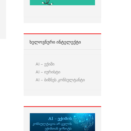
ᲮᲔᲚᲝᲕᲜᲣᲠᲘ ᲘᲜᲢᲔᲚᲔᲥᲢᲘ
AI – ექიმი
AI – იურისტი
AI – ბიზნეს კონსულტანტი