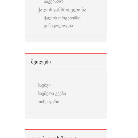
საკეისრო
ქალის ჯანმრთელობა
ქალის ორგანიზმი,
გინეკოლოგია
ᲨᲕᲘᲚᲔᲑᲘ
ბავშვი
ბავშვთა კვება
თინეიჯერი