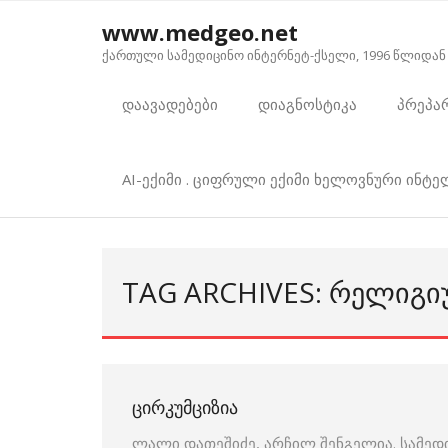
Skip
www.medgeo.net
to
ქართული სამედიცინო ინტერნეტ-ქსელი, 1996 წლიდან
content
დაავადებები
დიაგნოსტიკა
პრეპა
AI-ექიმი . ციფრული ექიმი ხელოვნური ინტ
TAG ARCHIVES: ᲠᲔᲚᲘᲒᲘ
ᲪᲘᲠᲙᲣᲛᲪᲘᲖᲘᲐ
ლალი დათეშიძე, არჩილ შენგელია. სამედ