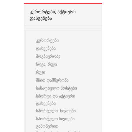
ᲙᲣᲠᲝᲠᲢᲔᲑᲘ, ᲐᲥᲢᲘᲣᲠᲘ
ᲓᲐᲡᲕᲔᲜᲔᲑᲐ
კურორტები
დასვენება
მოგზაურობა
ზღვა, რუჯი
რუჯი
მზით დამწვრობა
საზაფხულო პოსტები
სპორტი და აქტიური
დასვენება
სპორტული ნივთები
სპორტული ნივთები
გამოწერით