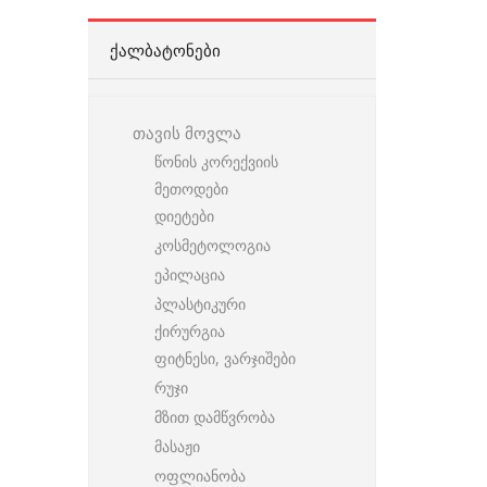
ᲥᲐᲚᲑᲐᲢᲝᲜᲔᲑᲘ
თავის მოვლა
წონის კორექვიის
მეთოდები
დიეტები
კოსმეტოლოგია
ეპილაცია
პლასტიკური
ქირურგია
ფიტნესი, ვარჯიშები
რუჯი
მზით დამწვრობა
მასაჟი
ოფლიანობა