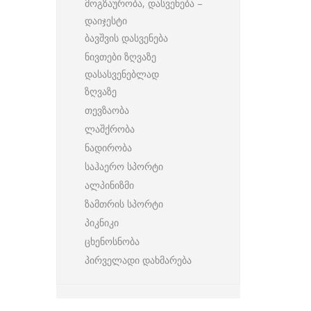
მოგზაურობა, დასვენება –
დაიჯესტი
ბავშვის დასვენება
ნივთები ზღვაზე
დასასვენებლად
ზღვაზე
თევზაობა
ლაშქრობა
ნადირობა
საჰაერო სპორტი
ალპინიზმი
ზამთრის სპორტი
პიკნიკი
ცხენოსნობა
პირველადი დახმარება