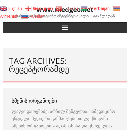
Skip
www.medgeo.net
English
Georgian
Turkish
Azerbaijani
to
Armenian
Russian
ქართული სამედიცინო ინტერნეტ-ქსელი, 1996 წლიდან
content
TAG ARCHIVES:
ᲠᲔᲪᲔᲞᲢᲝᲠᲐᲛᲓᲔ
ᲡᲛᲔᲜᲘᲡ ᲝᲠᲒᲐᲜᲝᲔᲑᲘ
ლალი დათეშიძე, არჩილ შენგელია. სამედიცინო
ენციკლოპედიური განმარტებითი ლექსიკონი
სმენის ორგანოები – ადამიანისა და ცხოველთა