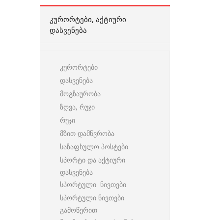
ᲙᲣᲠᲝᲠᲢᲔᲑᲘ, ᲐᲥᲢᲘᲣᲠᲘ
ᲓᲐᲡᲕᲔᲜᲔᲑᲐ
კურორტები
დასვენება
მოგზაურობა
ზღვა, რუჯი
რუჯი
მზით დამწვრობა
საზაფხულო პოსტები
სპორტი და აქტიური
დასვენება
სპორტული ნივთები
სპორტული ნივთები
გამოწერით