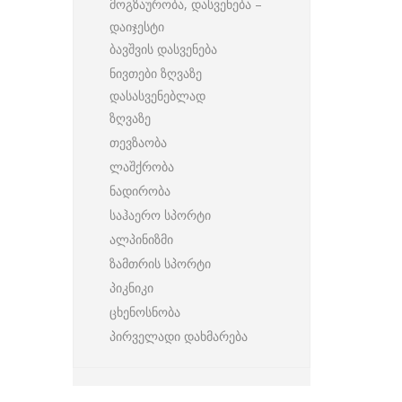
მოგზაურობა, დასვენება –
დაიჯესტი
ბავშვის დასვენება
ნივთები ზღვაზე
დასასვენებლად
ზღვაზე
თევზაობა
ლაშქრობა
ნადირობა
საჰაერო სპორტი
ალპინიზმი
ზამთრის სპორტი
პიკნიკი
ცხენოსნობა
პირველადი დახმარება