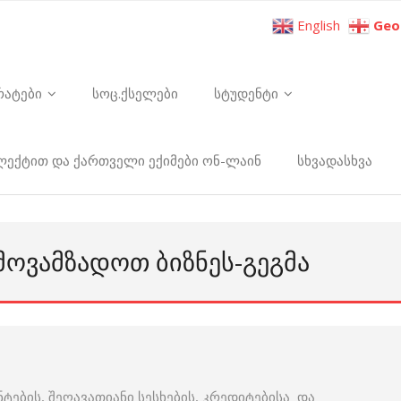
English
Geo
რატები
სოც.ქსელები
სტუდენტი
ელექტით და ქართველი ექიმები ონ-ლაინ
სხვადასხვა
ᲛᲝᲕᲐᲛᲖᲐᲓᲝᲗ ᲑᲘᲖᲜᲔᲡ-ᲒᲔᲒᲛᲐ
ნტების, შეღავათიანი სესხების, კრედიტებისა და