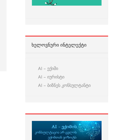
ᲮᲔᲚᲝᲕᲜᲣᲠᲘ ᲘᲜᲢᲔᲚᲔᲥᲢᲘ
AI – ექიმი
AI – იურისტი
AI – ბიზნეს კონსულტანტი