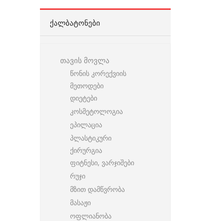
ᲥᲐᲚᲑᲐᲢᲝᲜᲔᲑᲘ
თავის მოვლა
წონის კორექვიის
მეთოდები
დიეტები
კოსმეტოლოგია
ეპილაცია
პლასტიკური
ქირურგია
ფიტნესი, ვარჯიშები
რუჯი
მზით დამწვრობა
მასაჟი
ოფლიანობა