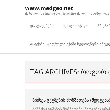
Skip
www.medgeo.net
to
ქართული სამედიცინო ინტერნეტ-ქსელი, 1996 წლიდან
content
დაავადებები
დიაგნოსტიკა
პრეპა
AI-ექიმი . ციფრული ექიმი ხელოვნური ინტ
TAG ARCHIVES: ᲠᲝᲒᲝᲠ 
ᲑᲘᲖᲜᲔᲡ ᲒᲔᲒᲛᲔᲑᲘᲡ ᲛᲝᲛᲖᲐᲓᲔᲑᲐ (ᲨᲔᲓᲒᲔᲜᲐ)
ბიზნეს-გეგმების მომზადება (შედგენა) გრა