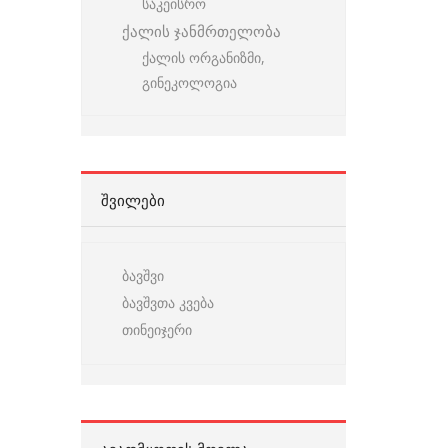
საკეისრო
ქალის ჯანმრთელობა
ქალის ორგანიზმი,
გინეკოლოგია
ᲨᲕᲘᲚᲔᲑᲘ
ბავშვი
ბავშვთა კვება
თინეიჯერი