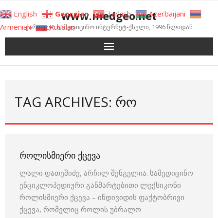
Skip
www.medgeo.net
English
Georgian
Turkish
Azerbaijani
to
Armenian
Russian
ქართული სამედიცინო ინტერნეტ-ქსელი, 1996 წლიდან
content
TAG ARCHIVES: ᲠᲝ
ᲠᲝᲚᲘᲡᲛᲘᲔᲠᲘ ᲥᲪᲔᲕᲐ
ლალი დათეშიძე, არჩილ შენგელია. სამედიცინო
ენციკლოპედიური განმარტებითი ლექსიკონი
როლისმიერი ქცევა – ინდივიდის ფაქტობრივი
ქცევა, რომელიც როლის უბრალო