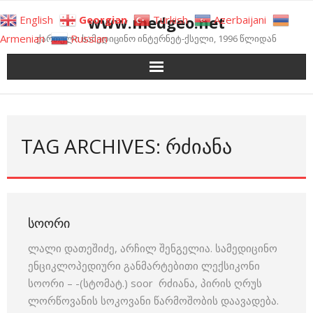
Skip
www.medgeo.net
English
Georgian
Turkish
Azerbaijani
to
Armenian
Russian
ქართული სამედიცინო ინტერნეტ-ქსელი, 1996 წლიდან
content
TAG ARCHIVES: ᲠᲫᲘᲐᲜᲐ
ᲡᲝᲝᲠᲘ
ლალი დათეშიძე, არჩილ შენგელია. სამედიცინო
ენციკლოპედიური განმარტებითი ლექსიკონი
სოორი – -(სტომატ.) soor რძიანა, პირის ღრუს
ლორწოვანის სოკოვანი წარმოშობის დაავადება.