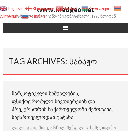
Skip
www.medgeo.net
English
Georgian
Turkish
Azerbaijani
to
Armenian
Russian
ქართული სამედიცინო ინტერნეტ-ქსელი, 1996 წლიდან
content
TAG ARCHIVES: ᲡᲐᲑᲐᲟᲝ
ᲜᲐᲠᲙᲝᲢᲘᲙᲣᲚᲘ ᲡᲐᲨᲣᲐᲚᲔᲑᲘᲡ,
ᲤᲡᲘᲥᲝᲢᲠᲝᲞᲣᲚᲘ ᲜᲘᲕᲗᲘᲔᲠᲔᲑᲘᲡ ᲓᲐ
ᲞᲠᲔᲙᲣᲠᲡᲝᲠᲘᲡ ᲡᲐᲥᲐᲠᲗᲕᲔᲚᲝᲨᲘ ᲨᲔᲛᲝᲢᲐᲜᲐ,
ᲡᲐᲥᲐᲠᲗᲕᲔᲚᲝᲓᲐᲜ ᲒᲐᲢᲐᲜᲐ
ლალი დათეშიძე, არჩილ შენგელია. სამედიცინო