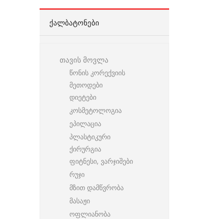
ᲥᲐᲚᲑᲐᲢᲝᲜᲔᲑᲘ
თავის მოვლა
წონის კორექვიის
მეთოდები
დიეტები
კოსმეტოლოგია
ეპილაცია
პლასტიკური
ქირურგია
ფიტნესი, ვარჯიშები
რუჯი
მზით დამწვრობა
მასაჟი
ოფლიანობა