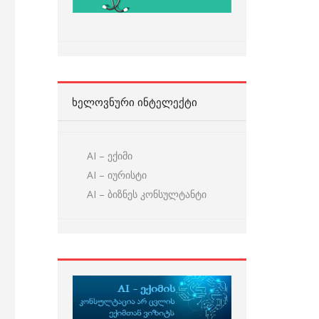
ᲮᲔᲚᲝᲕᲜᲣᲠᲘ ᲘᲜᲢᲔᲚᲔᲥᲢᲘ
AI – ექიმი
AI – იურისტი
AI – ბიზნეს კონსულტანტი