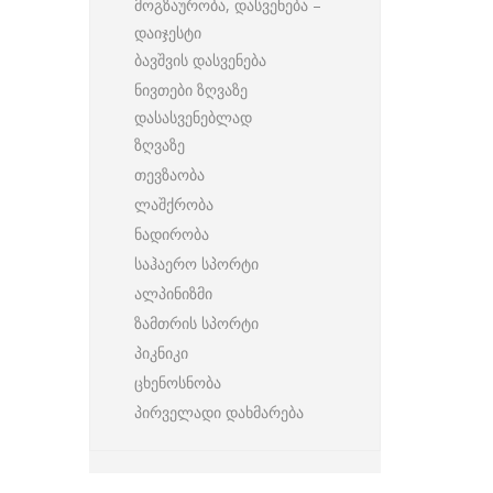
მოგზაურობა, დასვენება –
დაიჯესტი
ბავშვის დასვენება
ნივთები ზღვაზე
დასასვენებლად
ზღვაზე
თევზაობა
ლაშქრობა
ნადირობა
საჰაერო სპორტი
ალპინიზმი
ზამთრის სპორტი
პიკნიკი
ცხენოსნობა
პირველადი დახმარება