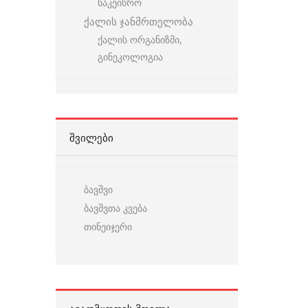
საკეისრო
ქალის ჯანმრთელობა
ქალის ორგანიზმი,
გინეკოლოგია
ᲨᲕᲘᲚᲔᲑᲘ
ბავშვი
ბავშვთა კვება
თინეიჯერი