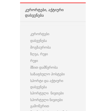
ᲙᲣᲠᲝᲠᲢᲔᲑᲘ, ᲐᲥᲢᲘᲣᲠᲘ
ᲓᲐᲡᲕᲔᲜᲔᲑᲐ
კურორტები
დასვენება
მოგზაურობა
ზღვა, რუჯი
რუჯი
მზით დამწვრობა
საზაფხულო პოსტები
სპორტი და აქტიური
დასვენება
სპორტული ნივთები
სპორტული ნივთები
გამოწერით