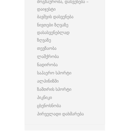
მოგზაურობა, დასვენება –
დაიჯესტი
ბავშვის დასვენება
ნივთები ზღვაზე
დასასვენებლად
ზღვაზე
თევზაობა
ლაშქრობა
ნადირობა
საჰაერო სპორტი
ალპინიზმი
ზამთრის სპორტი
პიკნიკი
ცხენოსნობა
პირველადი დახმარება