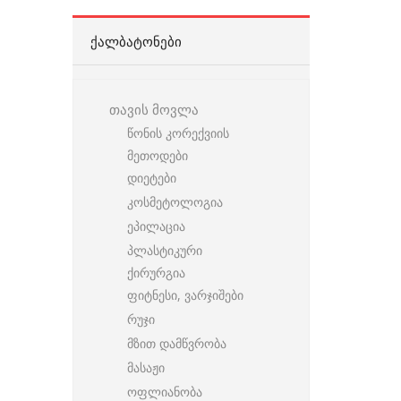
ᲥᲐᲚᲑᲐᲢᲝᲜᲔᲑᲘ
თავის მოვლა
წონის კორექვიის
მეთოდები
დიეტები
კოსმეტოლოგია
ეპილაცია
პლასტიკური
ქირურგია
ფიტნესი, ვარჯიშები
რუჯი
მზით დამწვრობა
მასაჟი
ოფლიანობა