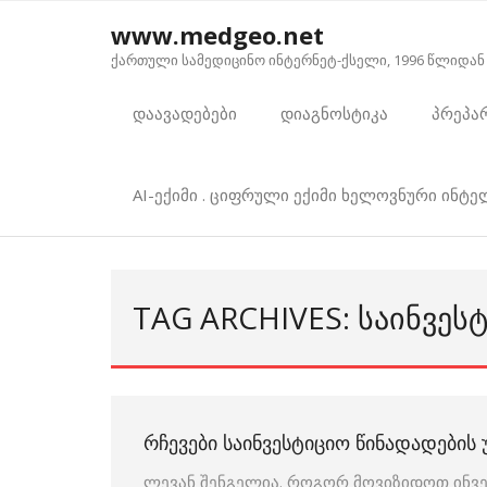
Skip
www.medgeo.net
to
ქართული სამედიცინო ინტერნეტ-ქსელი, 1996 წლიდან
content
დაავადებები
დიაგნოსტიკა
პრეპა
AI-ექიმი . ციფრული ექიმი ხელოვნური ინტ
TAG ARCHIVES: ᲡᲐᲘᲜᲕᲔᲡ
ᲠᲩᲔᲕᲔᲑᲘ ᲡᲐᲘᲜᲕᲔᲡᲢᲘᲪᲘᲝ ᲬᲘᲜᲐᲓᲐᲓᲔᲑᲘ
ლევან შენგელია. როგორ მოვიზიდოთ ინვე