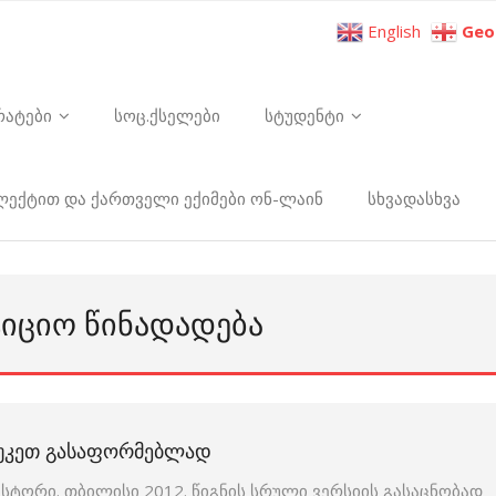
English
Geo
რატები
სოც.ქსელები
სტუდენტი
ელექტით და ქართველი ექიმები ონ-ლაინ
სხვადასხვა
ᲢᲘᲪᲘᲝ ᲬᲘᲜᲐᲓᲐᲓᲔᲑᲐ
Ს ᲣᲙᲔᲗ ᲒᲐᲡᲐᲤᲝᲠᲛᲔᲑᲚᲐᲓ
სტორი. თბილისი 2012. წიგნის სრული ვერსიის გასაცნობად