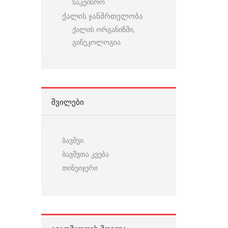
საკეისრო
ქალის ჯანმრთელობა
ქალის ორგანიზმი,
გინეკოლოგია
ᲨᲕᲘᲚᲔᲑᲘ
ბავშვი
ბავშვთა კვება
თინეიჯერი