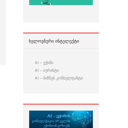
ᲮᲔᲚᲝᲕᲜᲣᲠᲘ ᲘᲜᲢᲔᲚᲔᲥᲢᲘ
AI – ექიმი
AI – იურისტი
AI – ბიზნეს კონსულტანტი