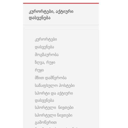
ᲙᲣᲠᲝᲠᲢᲔᲑᲘ, ᲐᲥᲢᲘᲣᲠᲘ
ᲓᲐᲡᲕᲔᲜᲔᲑᲐ
კურორტები
დასვენება
მოგზაურობა
ზღვა, რუჯი
რუჯი
მზით დამწვრობა
საზაფხულო პოსტები
სპორტი და აქტიური
დასვენება
სპორტული ნივთები
სპორტული ნივთები
გამოწერით