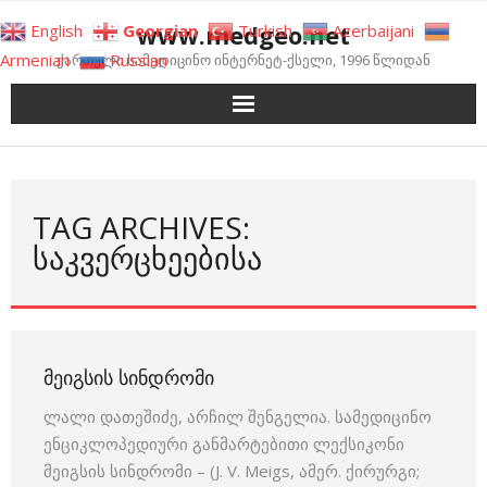
Skip
www.medgeo.net
English
Georgian
Turkish
Azerbaijani
to
Armenian
Russian
ქართული სამედიცინო ინტერნეტ-ქსელი, 1996 წლიდან
content
TAG ARCHIVES:
ᲡᲐᲙᲕᲔᲠᲪᲮᲔᲔᲑᲘᲡᲐ
ᲛᲔᲘᲒᲡᲘᲡ ᲡᲘᲜᲓᲠᲝᲛᲘ
ლალი დათეშიძე, არჩილ შენგელია. სამედიცინო
ენციკლოპედიური განმარტებითი ლექსიკონი
მეიგსის სინდრომი – (J. V. Meigs, ამერ. ქირურგი;