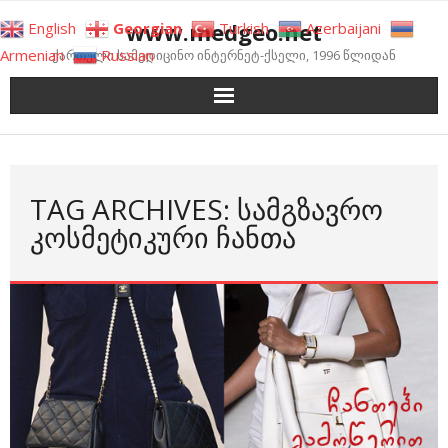
Skip
www.medgeo.net
English
Georgian
Turkish
Azerbaijani
to
Armenian
Russian
ქართული სამედიცინო ინტერნეტ-ქსელი, 1996 წლიდან
content
TAG ARCHIVES: ᲡᲐᲛᲒᲖᲐᲕᲠᲝ
ᲙᲝᲡᲛᲔᲢᲘᲙᲣᲠᲘ ᲩᲐᲜᲗᲐ