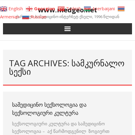
Skip
www.medgeo.net
English
Georgian
Turkish
Azerbaijani
to
Armenian
Russian
ქართული სამედიცინო ინტერნეტ-ქსელი, 1996 წლიდან
content
TAG ARCHIVES: ᲡᲐᲛᲙᲣᲠᲜᲐᲚᲝ
ᲡᲔᲥᲡᲘ
ᲡᲐᲛᲔᲓᲘᲪᲘᲜᲝ ᲡᲔᲥᲡᲝᲚᲝᲒᲘᲐ ᲓᲐ
ᲡᲔᲥᲡᲝᲚᲝᲒᲘᲣᲠᲘ ᲙᲣᲚᲢᲣᲠᲐ
სექსოლოგიური კულტურა და სამედიცინო
სექსოლოგია – აქ წარმოდგენილ ზოგიერთ