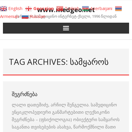
Skip
www.medgeo.net
English
Georgian
Turkish
Azerbaijani
to
Armenian
Russian
ქართული სამედიცინო ინტერნეტ-ქსელი, 1996 წლიდან
content
TAG ARCHIVES: ᲡᲐᲛᲧᲐᲠᲝᲡ
ᲨᲔᲒᲠᲫᲜᲔᲑᲐ
ლალი დათეშიძე, არჩილ შენგელია. სამედიცინო
ენციკლოპედიური განმარტებითი ლექსიკონი
შეგრძნება – (ფსიქოლოგია) ობიექტური სამყაროს
საგანთა თვისებების ასახვა, წარმოქმნილი მათი