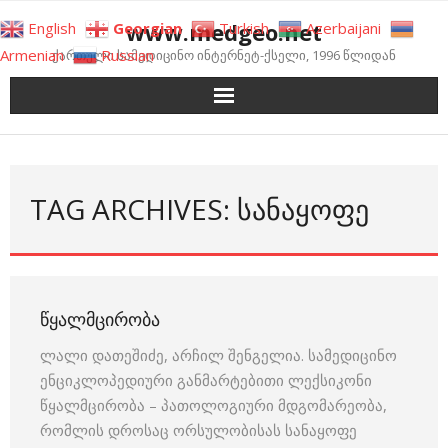
Skip
www.medgeo.net
English
Georgian
Turkish
Azerbaijani
to
Armenian
Russian
ქართული სამედიცინო ინტერნეტ-ქსელი, 1996 წლიდან
content
TAG ARCHIVES: ᲡᲐᲜᲐᲧᲝᲤᲔ
ᲬᲧᲐᲚᲛᲪᲘᲠᲝᲑᲐ
ლალი დათეშიძე, არჩილ შენგელია. სამედიცინო
ენციკლოპედიური განმარტებითი ლექსიკონი
წყალმცირობა – პათოლოგიური მდგომარეობა,
რომლის დროსაც ორსულობისას სანაყოფე