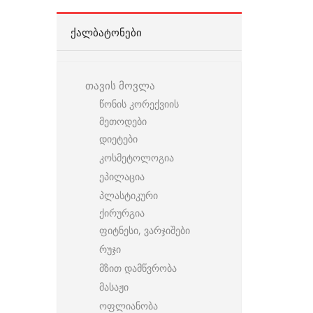
ᲥᲐᲚᲑᲐᲢᲝᲜᲔᲑᲘ
თავის მოვლა
წონის კორექვიის
მეთოდები
დიეტები
კოსმეტოლოგია
ეპილაცია
პლასტიკური
ქირურგია
ფიტნესი, ვარჯიშები
რუჯი
მზით დამწვრობა
მასაჟი
ოფლიანობა