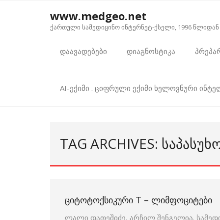
Skip
www.medgeo.net
to
ქართული სამედიცინო ინტერნეტ-ქსელი, 1996 წლიდან
content
დაავადებები
დიაგნოსტიკა
პრეპა
AI-ექიმი . ციფრული ექიმი ხელოვნური ინტ
TAG ARCHIVES: ᲡᲐᲞᲐᲡᲣᲮ
ᲪᲘᲢᲝᲢᲝᲥᲡᲘᲙᲣᲠᲘ T – ᲚᲘᲛᲤᲝᲪᲘᲢᲔᲑᲘ
ლალი დათეშიძე, არჩილ შენგელია. სამედ