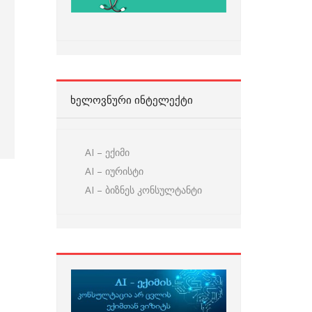
ᲮᲔᲚᲝᲕᲜᲣᲠᲘ ᲘᲜᲢᲔᲚᲔᲥᲢᲘ
AI – ექიმი
AI – იურისტი
AI – ბიზნეს კონსულტანტი