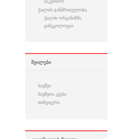
საკეისრო
ქალის ჯანმრთელობა
ქალის ორგანიზმი,
გინეკოლოგია
ᲨᲕᲘᲚᲔᲑᲘ
ბავშვი
ბავშვთა კვება
თინეიჯერი