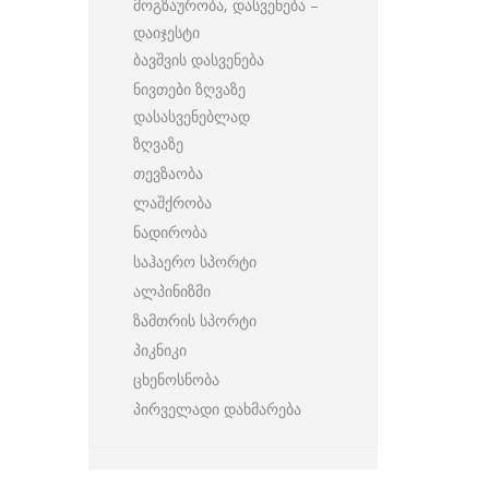
მოგზაურობა, დასვენება –
დაიჯესტი
ბავშვის დასვენება
ნივთები ზღვაზე
დასასვენებლად
ზღვაზე
თევზაობა
ლაშქრობა
ნადირობა
საჰაერო სპორტი
ალპინიზმი
ზამთრის სპორტი
პიკნიკი
ცხენოსნობა
პირველადი დახმარება