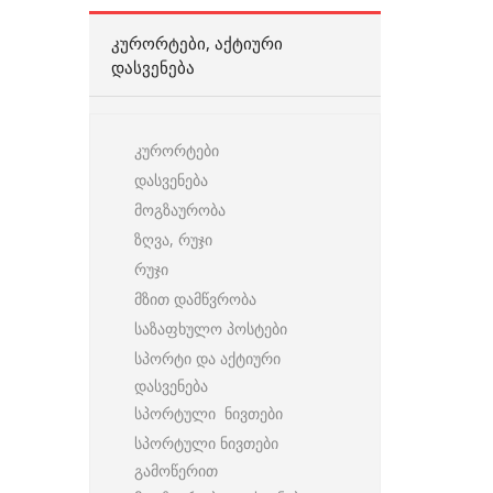
ᲙᲣᲠᲝᲠᲢᲔᲑᲘ, ᲐᲥᲢᲘᲣᲠᲘ
ᲓᲐᲡᲕᲔᲜᲔᲑᲐ
კურორტები
დასვენება
მოგზაურობა
ზღვა, რუჯი
რუჯი
მზით დამწვრობა
საზაფხულო პოსტები
სპორტი და აქტიური
დასვენება
სპორტული ნივთები
სპორტული ნივთები
გამოწერით