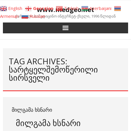
Skip
www.medgeo.net
English
Georgian
Turkish
Azerbaijani
to
Armenian
Russian
ქართული სამედიცინო ინტერნეტ-ქსელი, 1996 წლიდან
content
TAG ARCHIVES:
ᲡᲐᲠᲢᲧᲔᲚᲨᲔᲛᲝᲬᲔᲠᲘᲚᲘ
ᲡᲘᲠᲡᲕᲔᲚᲘ
ᲛᲘᲚᲒᲐᲛᲐ ᲮᲡᲜᲐᲠᲘ
მილგამა ხსნარი