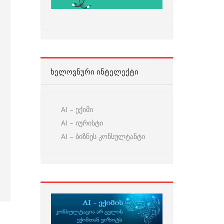
ᲮᲔᲚᲝᲕᲜᲣᲠᲘ ᲘᲜᲢᲔᲚᲔᲥᲢᲘ
AI – ექიმი
AI – იურისტი
AI – ბიზნეს კონსულტანტი