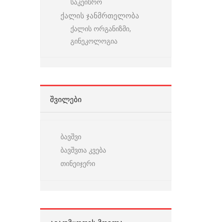
საკეისრო
ქალის ჯანმრთელობა
ქალის ორგანიზმი,
გინეკოლოგია
ᲨᲕᲘᲚᲔᲑᲘ
ბავშვი
ბავშვთა კვება
თინეიჯერი