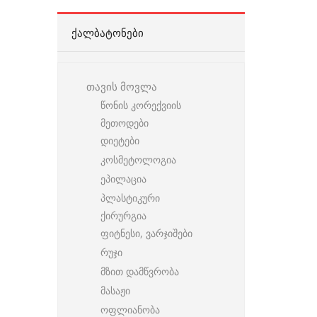
ᲥᲐᲚᲑᲐᲢᲝᲜᲔᲑᲘ
თავის მოვლა
წონის კორექვიის
მეთოდები
დიეტები
კოსმეტოლოგია
ეპილაცია
პლასტიკური
ქირურგია
ფიტნესი, ვარჯიშები
რუჯი
მზით დამწვრობა
მასაჟი
ოფლიანობა