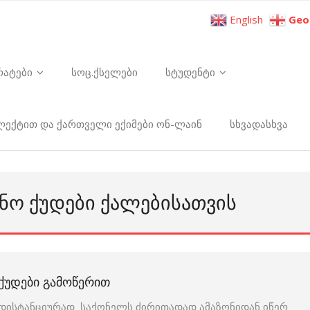
English
Geo
რატები
სოც.ქსელები
სტუდენტი
ელექტით და ქართველი ექიმები ონ-ლაინ
სხვადასხვა
ᲘᲜᲝ ᲥᲣᲓᲔᲑᲘ ᲥᲐᲚᲔᲑᲘᲡᲐᲗᲕᲘᲡ
ᲥᲣᲓᲔᲑᲘ ᲒᲐᲛᲝᲬᲔᲠᲘᲗ
დისტანციურად საქონელს ძირითადად ამაზონიდან იწერ