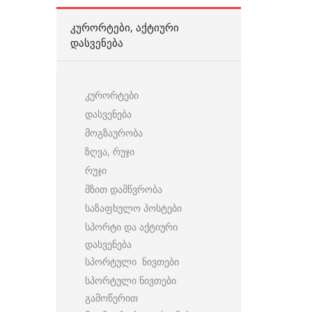
ᲙᲣᲠᲝᲠᲢᲔᲑᲘ, ᲐᲥᲢᲘᲣᲠᲘ
ᲓᲐᲡᲕᲔᲜᲔᲑᲐ
კურორტები
დასვენება
მოგზაურობა
ზღვა, რუჯი
რუჯი
მზით დამწვრობა
საზაფხულო პოსტები
სპორტი და აქტიური
დასვენება
სპორტული ნივთები
სპორტული ნივთები
გამოწერით