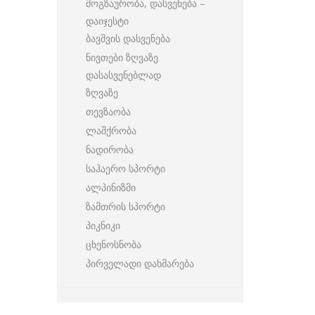
მოგზაურობა, დასვენება –
დაიჯესტი
ბავშვის დასვენება
ნივთები ზღვაზე
დასასვენებლად
ზღვაზე
თევზაობა
ლაშქრობა
ნადირობა
საჰაერო სპორტი
ალპინიზმი
ზამთრის სპორტი
პიკნიკი
ცხენოსნობა
პირველადი დახმარება