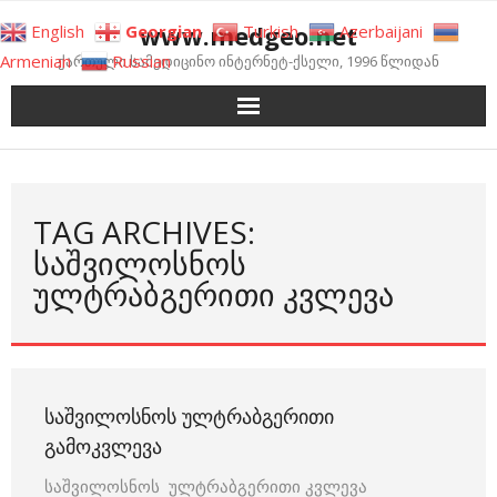
Skip
www.medgeo.net
English
Georgian
Turkish
Azerbaijani
to
Armenian
Russian
ქართული სამედიცინო ინტერნეტ-ქსელი, 1996 წლიდან
content
TAG ARCHIVES:
ᲡᲐᲨᲕᲘᲚᲝᲡᲜᲝᲡ
ᲣᲚᲢᲠᲐᲑᲒᲔᲠᲘᲗᲘ ᲙᲕᲚᲔᲕᲐ
ᲡᲐᲨᲕᲘᲚᲝᲡᲜᲝᲡ ᲣᲚᲢᲠᲐᲑᲒᲔᲠᲘᲗᲘ
ᲒᲐᲛᲝᲙᲕᲚᲔᲕᲐ
საშვილოსნოს ულტრაბგერითი კვლევა