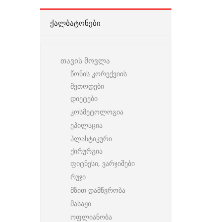
ᲥᲐᲚᲑᲐᲢᲝᲜᲔᲑᲘ
თავის მოვლა
წონის კორექვიის
მეთოდები
დიეტები
კოსმეტოლოგია
ეპილაცია
პლასტიკური
ქირურგია
ფიტნესი, ვარჯიშები
რუჯი
მზით დამწვრობა
მასაჟი
ოფლიანობა