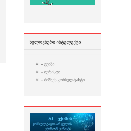
ᲮᲔᲚᲝᲕᲜᲣᲠᲘ ᲘᲜᲢᲔᲚᲔᲥᲢᲘ
AI – ექიმი
AI – იურისტი
AI – ბიზნეს კონსულტანტი