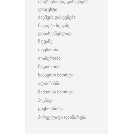
მოგზაურობა, დასვენება –
დაიჯესტი
ბავშვის დასვენება
ნივთები ზღვაზე
დასასვენებლად
ზღვაზე
თევზაობა
ლაშქრობა
ნადირობა
საჰაერო სპორტი
ალპინიზმი
ზამთრის სპორტი
პიკნიკი
ცხენოსნობა
პირველადი დახმარება