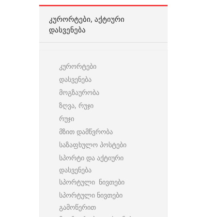
ᲙᲣᲠᲝᲠᲢᲔᲑᲘ, ᲐᲥᲢᲘᲣᲠᲘ
ᲓᲐᲡᲕᲔᲜᲔᲑᲐ
კურორტები
დასვენება
მოგზაურობა
ზღვა, რუჯი
რუჯი
მზით დამწვრობა
საზაფხულო პოსტები
სპორტი და აქტიური
დასვენება
სპორტული ნივთები
სპორტული ნივთები
გამოწერით