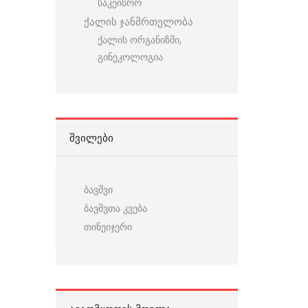
საკეისრო
ქალის ჯანმრთელობა
ქალის ორგანიზმი,
გინეკოლოგია
ᲨᲕᲘᲚᲔᲑᲘ
ბავშვი
ბავშვთა კვება
თინეიჯერი